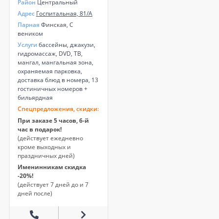
Район
Центральный
Адрес
Госпитальная, 81/А
Парная
Финская, С
веником
Услуги
бассейны, джакузи,
гидромассаж, DVD, ТВ,
мангал, мангальная зона,
охраняемая парковка,
доставка блюд в номера, 13
гостиничных номеров +
бильярдная
Спецпредложения, скидки:
При заказе 5 часов, 6-й
час в подарок!
(действует ежедневно
кроме выходных и
праздничных дней)
Именинникам скидка
-20%!
(действует 7 дней до и 7
дней после)