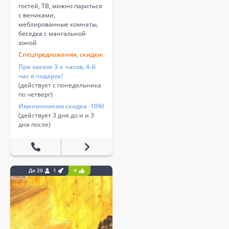
гостей, ТВ, можно париться
с вениками,
меблированные комнаты,
беседка с мангальной
зоной
Спецпредложения, скидки:
При заказе 3-х часов, 4-й
час в подарок!
(действует с понедельника
по четверг)
Именинникам скидка -10%!
(действует 3 дня до и и 3
дня после)
До 20
1
4