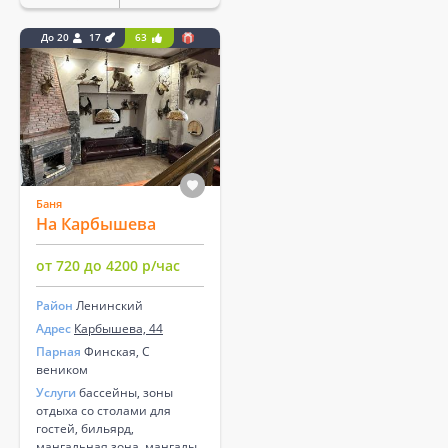
До 20
17
63
Баня
На Карбышева
от 720 до 4200 р/час
Район
Ленинский
Адрес
Карбышева, 44
Парная
Финская, С
веником
Услуги
бассейны, зоны
отдыха со столами для
гостей, бильярд,
мангальная зона, мангалы,