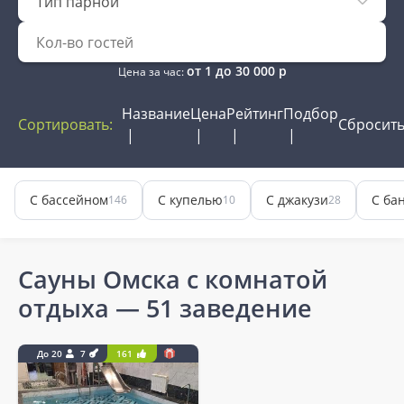
Тип парной
от
1
до
30 000
р
Цена за час:
Название
Цена
Рейтинг
Подбор
Сортировать:
Сбросит
С бассейном
С купелью
С джакузи
С ба
146
10
28
Сауны Омска с комнатой
отдыха
— 51 заведение
До 20
7
161