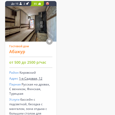
До 15
2
85
Гостевой дом
Абажур
от 500 до 2500 р/час
Район
Кировский
Адрес
1-я Садовая, 12
Парная
Русская на дровах,
С веником, Финская,
Турецкая
Услуги
бассейн с
подсветкой, беседка с
мангалом, зона отдыха с
большим столом для