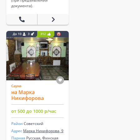
(при предъявлении
документа).
До 10
3
312
Сауна
на Марка
Никифорова
от 500 до 1000 р/час
Район
Советский
Адрес
Марка Никифорова, 9
Парная
Русская, Финская