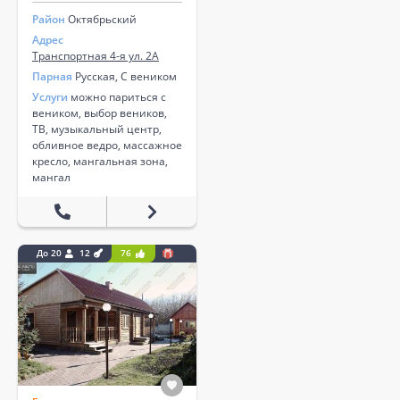
Район
Октябрьский
Адрес
Транспортная 4-я ул. 2А
Парная
Русская, С веником
Услуги
можно париться с
веником, выбор веников,
ТВ, музыкальный центр,
обливное ведро, массажное
кресло, мангальная зона,
мангал
До 20
12
76