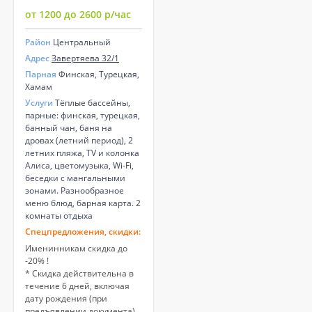
от 1200 до 2600 р/час
Район
Центральный
Адрес
Завертяева 32/1
Парная
Финская, Турецкая,
Хамам
Услуги
Тёплые бассейны,
парные: финская, турецкая,
банный чан, баня на
дровах (летний период), 2
летних пляжа, ТV и колонка
Алиса, цветомузыка, Wi-Fi,
беседки с мангальными
зонами. Разнообразное
меню блюд, барная карта. 2
комнаты отдыха
Спецпредложения, скидки:
Именинникам скидка до
-20% !
* Скидка действительна в
течение 6 дней, включая
дату рождения (при
предъявлении документа).