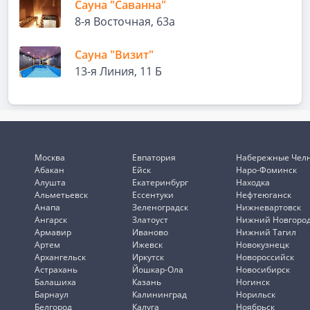
Сауна "Саванна"
8-я Восточная, 63а
Сауна "Визит"
13-я Линия, 11 Б
Москва
Евпатория
Набережные Чел
Абакан
Ейск
Наро-Фоминск
Алушта
Екатеринбург
Находка
Альметьевск
Ессентуки
Нефтеюганск
Анапа
Зеленоградск
Нижневартовск
Ангарск
Златоуст
Нижний Новгоро
Армавир
Иваново
Нижний Тагил
Артем
Ижевск
Новокузнецк
Архангельск
Иркутск
Новороссийск
Астрахань
Йошкар-Ола
Новосибирск
Балашиха
Казань
Ногинск
Барнаул
Калининград
Норильск
Белгород
Калуга
Ноябрьск