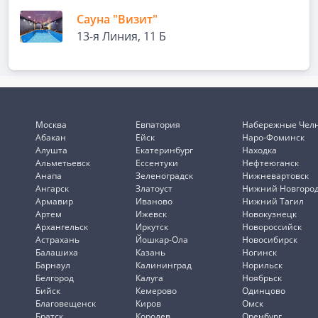
Сауна "Визит"
13-я Линия, 11 Б
Москва
Евпатория
Набережные Чел
Абакан
Ейск
Наро-Фоминск
Алушта
Екатеринбург
Находка
Альметьевск
Ессентуки
Нефтеюганск
Анапа
Зеленоградск
Нижневартовск
Ангарск
Златоуст
Нижний Новгоро
Армавир
Иваново
Нижний Тагил
Артем
Ижевск
Новокузнецк
Архангельск
Иркутск
Новороссийск
Астрахань
Йошкар-Ола
Новосибирск
Балашиха
Казань
Ногинск
Барнаул
Калининград
Норильск
Белгород
Калуга
Ноябрьск
Бийск
Кемерово
Одинцово
Благовещенск
Киров
Омск
Братск
Королев
Оренбург