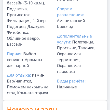
бассейн (5-10 кв.м.),
Подсветка,
Спорт и
Противоток,
развлечения:
Фильтрация, Гейзер,
Американский
Подогрев, Джакузи,
бильярд
Фитобочка,
Дополнительные
Обливное ведро,
услуги:
Полотенца,
Бассейн
Простыни, Тапочки,
Парная:
Выбор
Охраняемая
веников, Ароматы
территория,
для парной
Охраняемая
парковка
Для отдыха:
Камин,
Бар/напитки,
Виды расчёта:
Поможем накрыть на
Наличные
стол, Комната отдыха
Номера и залы