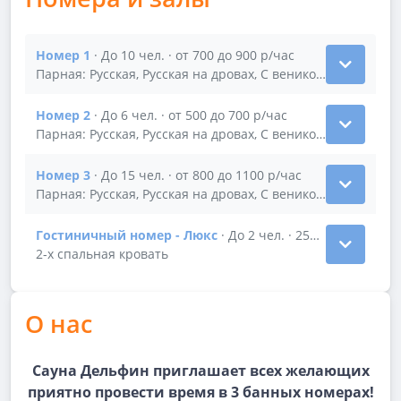
Номер 1
· До 10 чел. · от 700 до 900 р/час
Показать подробности зала Номер 1
Парная: Русская, Русская на дровах, С веником · бассейн
Номер 2
· До 6 чел. · от 500 до 700 р/час
Показать подробности зала Номер 2
Парная: Русская, Русская на дровах, С веником · камин г
Номер 3
· До 15 чел. · от 800 до 1100 р/час
Показать подробности зала Номер 3
Парная: Русская, Русская на дровах, С веником · бассейн
Гостиничный номер - Люкс
· До 2 чел. · 250 р/час
Показать подробности зала Гостиничный номер - 
2-х спальная кровать
О нас
Сауна Дельфин приглашает всех желающих
приятно провести время в 3 банных номерах!