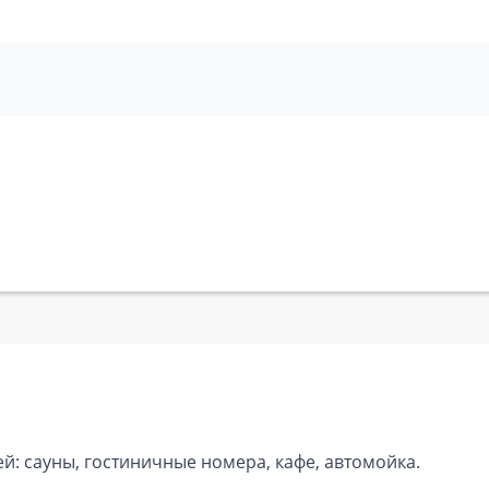
й)
ный)
чный)
ей: сауны, гостиничные номера, кафе, автомойка.