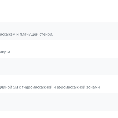
массажем и плачущей стеной.
акузи
 длиной 5м с гидромассажной и аэромассажной зонами