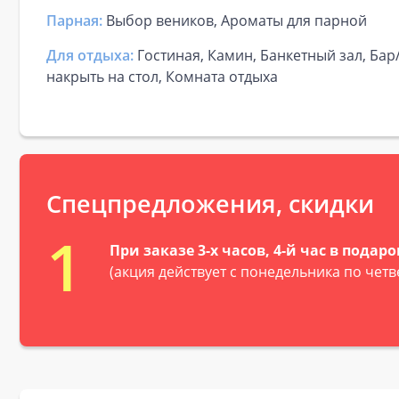
Парная:
Выбор веников, Ароматы для парной
Для отдыха:
Гостиная, Камин, Банкетный зал, Ба
накрыть на стол, Комната отдыха
Спецпредложения, скидки
1
При заказе 3-х часов, 4-й час в подаро
(акция действует с понедельника по четв