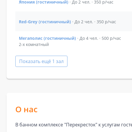
Япония (гостиничный)
· До 2 чел. · 350 р/час
Показать подробности зала Япония (гостиничны
Red-Grey (гостиничный)
· До 2 чел. · 350 р/час
Показать подробности зала Red-Grey (гостинич
Мегаполис (гостиничный)
· До 4 чел. · 500 р/час
Показать подробности зала Мегаполис (гостини
2-х комнатный
Показать ещё 1 зал
О нас
В банном комплексе "Перекресток" к услугам гост