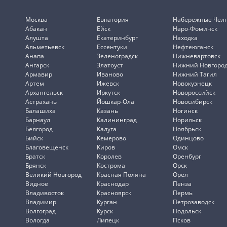
Москва
Евпатория
Набережные Чел
Абакан
Ейск
Наро-Фоминск
Алушта
Екатеринбург
Находка
Альметьевск
Ессентуки
Нефтеюганск
Анапа
Зеленоградск
Нижневартовск
Ангарск
Златоуст
Нижний Новгоро
Армавир
Иваново
Нижний Тагил
Артем
Ижевск
Новокузнецк
Архангельск
Иркутск
Новороссийск
Астрахань
Йошкар-Ола
Новосибирск
Балашиха
Казань
Ногинск
Барнаул
Калининград
Норильск
Белгород
Калуга
Ноябрьск
Бийск
Кемерово
Одинцово
Благовещенск
Киров
Омск
Братск
Королев
Оренбург
Брянск
Кострома
Орск
Великий Новгород
Красная Поляна
Орёл
Видное
Краснодар
Пенза
Владивосток
Красноярск
Пермь
Владимир
Курган
Петрозаводск
Волгоград
Курск
Подольск
Вологда
Липецк
Псков