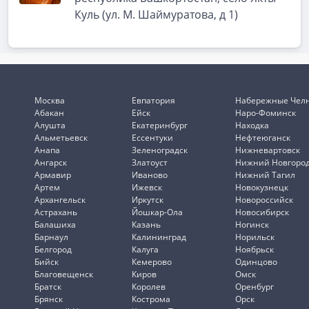
Куль (ул. М. Шаймуратова, д 1)
Москва
Евпатория
Набережные Чел
Абакан
Ейск
Наро-Фоминск
Алушта
Екатеринбург
Находка
Альметьевск
Ессентуки
Нефтеюганск
Анапа
Зеленоградск
Нижневартовск
Ангарск
Златоуст
Нижний Новгоро
Армавир
Иваново
Нижний Тагил
Артем
Ижевск
Новокузнецк
Архангельск
Иркутск
Новороссийск
Астрахань
Йошкар-Ола
Новосибирск
Балашиха
Казань
Ногинск
Барнаул
Калининград
Норильск
Белгород
Калуга
Ноябрьск
Бийск
Кемерово
Одинцово
Благовещенск
Киров
Омск
Братск
Королев
Оренбург
Брянск
Кострома
Орск