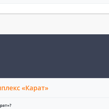
плекс «Карат»
рат»?