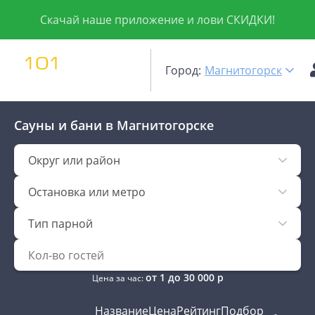
Скачай наше приложение и лови СКИДКИ!
Город:
Магнитогорск
Сауны и бани
в Магнитогорске
Округ или район
Остановка или метро
Тип парной
от
1
до
30 000
р
Цена за час:
Название
Цена
Рейтинг
Подбор