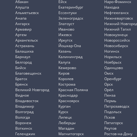
Абакан
Ейск
Наро-Фоминск
Алушта
Екатеринбург
Находка
Альметьевск
Ессентуки
Нефтеюганск
Анапа
Зеленоградск
Нижневартовск
Ангарск
Златоуст
Нижний Новгоро
Армавир
Иваново
Нижний Тагил
Артем
Ижевск
Новокузнецк
Архангельск
Иркутск
Новороссийск
Астрахань
Йошкар-Ола
Новосибирск
Балашиха
Казань
Ногинск
Барнаул
Калининград
Норильск
Белгород
Калуга
Ноябрьск
Бийск
Кемерово
Одинцово
Благовещенск
Киров
Омск
Братск
Королев
Оренбург
Брянск
Кострома
Орск
Великий Новгород
Красная Поляна
Орёл
Видное
Краснодар
Пенза
Владивосток
Красноярск
Пермь
Владимир
Курган
Петрозаводск
Волгоград
Курск
Подольск
Вологда
Липецк
Псков
Воронеж
Люберцы
Пятигорск
Воткинск
Магадан
Реутов
Геленджик
Магнитогорск
Ростов-на-Дону