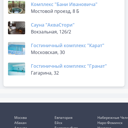
Комплекс "Бани Ивановича"
Мостовой проезд, 8 Б
Сауна "АкваСтори"
Вокзальная, 126/2
Гостиничный комплекс "Карат"
Московская, 30
Гостиничный комплекс "Гранат"
Гагарина, 32
Москва
Евпатория
Набережные Чел
Абакан
Ейск
Наро-Фоминск
Алушта
Екатеринбург
Находка