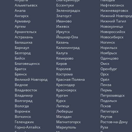
Альметьевск
Ессентуки
Нефтеюганск
Анапа
Зеленоградск
Нижневартовск
Ангарск
Златоуст
Нижний Новгоро
Армавир
Иваново
Нижний Тагил
Артем
Ижевск
Новокузнецк
Архангельск
Иркутск
Новороссийск
Астрахань
Йошкар-Ола
Новосибирск
Балашиха
Казань
Ногинск
Барнаул
Калининград
Норильск
Белгород
Калуга
Ноябрьск
Бийск
Кемерово
Одинцово
Благовещенск
Киров
Омск
Братск
Королев
Оренбург
Брянск
Кострома
Орск
Великий Новгород
Красная Поляна
Орёл
Видное
Краснодар
Пенза
Владивосток
Красноярск
Пермь
Владимир
Курган
Петрозаводск
Волгоград
Курск
Подольск
Вологда
Липецк
Псков
Воронеж
Люберцы
Пятигорск
Воткинск
Магадан
Реутов
Геленджик
Магнитогорск
Ростов-на-Дону
Горно-Алтайск
Мариуполь
Руза