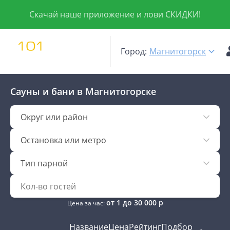
Скачай наше приложение и лови СКИДКИ!
Город:
Магнитогорск
Сауны и бани
в Магнитогорске
Округ или район
Остановка или метро
Тип парной
от
1
до
30 000
р
Цена за час:
Название
Цена
Рейтинг
Подбор