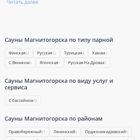
Читать далее
Сауны Магнитогорска по типу парной
Финская
Русская
Турецкая
Хамам
22
12
4
2
С Веником
Японская
Русская На Дровах
2
1
1
Сауны Магнитогорска по виду услуг и
сервиса
С бассейном
25
Сауны Магнитогорска по районам
Правобережный
Ленинский
Орджоникидзевский
11
8
8