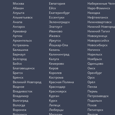
Москва
Евпатория
Набережные Чел
Абакан
Ейск
Наро-Фоминск
Алушта
Екатеринбург
Находка
Альметьевск
Ессентуки
Нефтеюганск
Анапа
Зеленоградск
Нижневартовск
Ангарск
Златоуст
Нижний Новгоро
Армавир
Иваново
Нижний Тагил
Артем
Ижевск
Новокузнецк
Архангельск
Иркутск
Новороссийск
Астрахань
Йошкар-Ола
Новосибирск
Балашиха
Казань
Ногинск
Барнаул
Калининград
Норильск
Белгород
Калуга
Ноябрьск
Бийск
Кемерово
Одинцово
Благовещенск
Киров
Омск
Братск
Королев
Оренбург
Брянск
Кострома
Орск
Великий Новгород
Красная Поляна
Орёл
Видное
Краснодар
Пенза
Владивосток
Красноярск
Пермь
Владимир
Курган
Петрозаводск
Волгоград
Курск
Подольск
Вологда
Липецк
Псков
Воронеж
Люберцы
Пятигорск
Воткинск
Магадан
Реутов