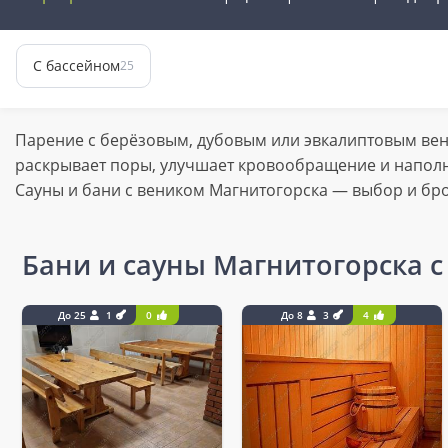
С бассейном
25
Парение с берёзовым, дубовым или эвкалиптовым вен
раскрывает поры, улучшает кровообращение и напол
Сауны и бани с веником Магнитогорска — выбор и бр
Бани и сауны Магнитогорска 
До 25
1
0
До 8
3
4