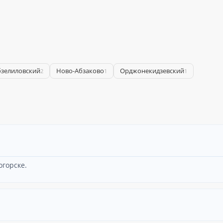
бзелиловский
Ново-Абзаково
Орджонекидзевский
2
1
1
огорске.