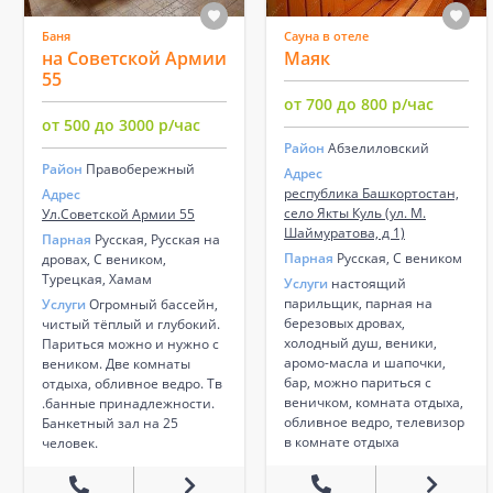
Баня
Сауна в отеле
на Советской Армии
Маяк
55
от 700 до 800 р/час
от 500 до 3000 р/час
Район
Абзелиловский
Район
Правобережный
Адрес
республика Башкортостан,
Адрес
село Якты Куль (ул. М.
Ул.Советской Армии 55
Шаймуратова, д 1)
Парная
Русская, Русская на
Парная
Русская, С веником
дровах, С веником,
Турецкая, Хамам
Услуги
настоящий
парильщик, парная на
Услуги
Огромный бассейн,
березовых дровах,
чистый тёплый и глубокий.
холодный душ, веники,
Париться можно и нужно с
аромо-масла и шапочки,
веником. Две комнаты
бар, можно париться с
отдыха, обливное ведро. Тв
веничком, комната отдыха,
.банные принадлежности.
обливное ведро, телевизор
Банкетный зал на 25
в комнате отдыха
человек.