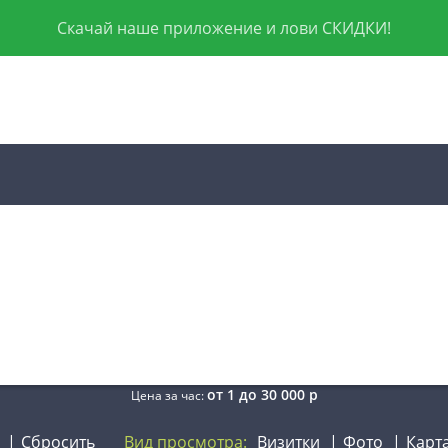
Скачай наше приложение и лови СКИДКИ!
от
1
до
30 000
р
Цена за час:
Сбросить
Вид просмотра:
Визитки
Фото
Карт