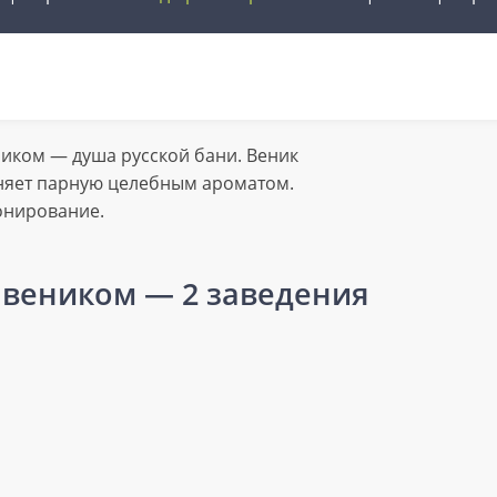
иком — душа русской бани. Веник
няет парную целебным ароматом.
онирование.
с веником
— 2 заведения