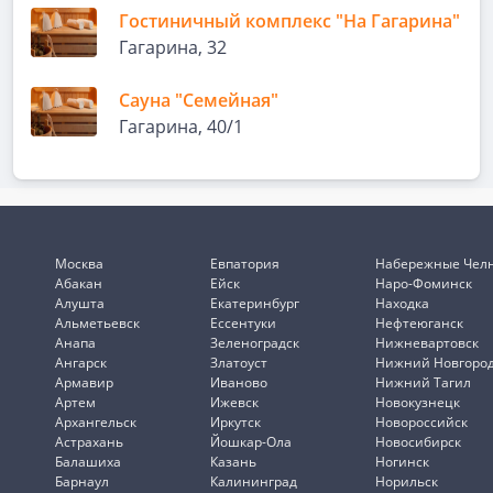
Гостиничный комплекс "На Гагарина"
Гагарина, 32
Сауна "Семейная"
Гагарина, 40/1
Москва
Евпатория
Набережные Чел
Абакан
Ейск
Наро-Фоминск
Алушта
Екатеринбург
Находка
Альметьевск
Ессентуки
Нефтеюганск
Анапа
Зеленоградск
Нижневартовск
Ангарск
Златоуст
Нижний Новгоро
Армавир
Иваново
Нижний Тагил
Артем
Ижевск
Новокузнецк
Архангельск
Иркутск
Новороссийск
Астрахань
Йошкар-Ола
Новосибирск
Балашиха
Казань
Ногинск
Барнаул
Калининград
Норильск