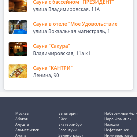
Сауна с бассейном "ПРЕЗИДЕНТ"
улица Владимировская, 11А
Сауна в отеле "Мое Удовольствие"
улица Вокзальная магистраль, 1
Сауна "Сакура"
Владимировская, 11а к1
Сауна "КАНТРИ"
Ленина, 90
Москва
Евпатория
Набережные Чел
Абакан
Ейск
Наро-Фоминск
Алушта
Екатеринбург
Находка
Альметьевск
Ессентуки
Нефтеюганск
Анапа
Зеленоградск
Нижневартовск