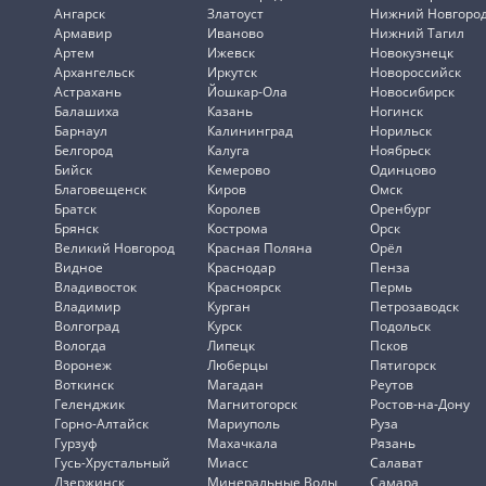
Ангарск
Златоуст
Нижний Новгоро
Армавир
Иваново
Нижний Тагил
Артем
Ижевск
Новокузнецк
Архангельск
Иркутск
Новороссийск
Астрахань
Йошкар-Ола
Новосибирск
Балашиха
Казань
Ногинск
Барнаул
Калининград
Норильск
Белгород
Калуга
Ноябрьск
Бийск
Кемерово
Одинцово
Благовещенск
Киров
Омск
Братск
Королев
Оренбург
Брянск
Кострома
Орск
Великий Новгород
Красная Поляна
Орёл
Видное
Краснодар
Пенза
Владивосток
Красноярск
Пермь
Владимир
Курган
Петрозаводск
Волгоград
Курск
Подольск
Вологда
Липецк
Псков
Воронеж
Люберцы
Пятигорск
Воткинск
Магадан
Реутов
Геленджик
Магнитогорск
Ростов-на-Дону
Горно-Алтайск
Мариуполь
Руза
Гурзуф
Махачкала
Рязань
Гусь-Хрустальный
Миасс
Салават
Дзержинск
Минеральные Воды
Самара