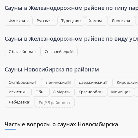
Сауны в Железнодорожном районе по типу па
Финская
Русская
Турецкая
Хамам
Японская
12
3
3
1
1
Сауны в Железнодорожном районе по виду усл
С бассейном
Со своей едой
14
3
Сауны Новосибирска по районам
Октябрьский
Ленинский
Дзержинский
Кировский
41
36
31
Искитим
Обь
8 Марта
Краснообск
Мочище
6
3
2
2
2
Лебедевка
1
Ещё 5 районов ↓
Частые вопросы о саунах Новосибирска