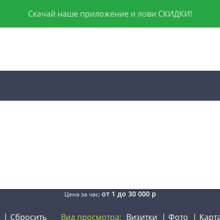
Скачай наше приложение и лови СКИДКИ!
от
1
до
30 000
р
Цена за час:
Сбросить
Вид просмотра:
Визитки
Фото
Карт