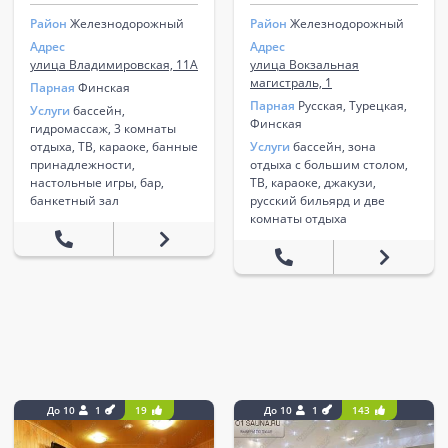
Район
Железнодорожный
Район
Железнодорожный
Адрес
Адрес
улица Владимировская, 11А
улица Вокзальная
магистраль, 1
Парная
Финская
Парная
Русская, Турецкая,
Услуги
бассейн,
Финская
гидромассаж, 3 комнаты
отдыха, ТВ, караоке, банные
Услуги
бассейн, зона
принадлежности,
отдыха с большим столом,
настольные игры, бар,
ТВ, караоке, джакузи,
банкетный зал
русский бильярд и две
комнаты отдыха
До 10
1
19
До 10
1
143