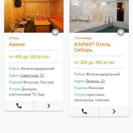
Отель
Гостиница
Авеню
АЗИМУТ Отель
Сибирь
от 400 до 500 р/час
от 200 до 300 р/час
Район
Железнодорожный
Район
Железнодорожный
Адрес
Советская, 57
Адрес
Ленина, 21
Парная
Финская, Русская
Парная
Финская
Услуги
Джакузи,
спутниковое TV, бар
Услуги
простыни,
полотенца, тапочки