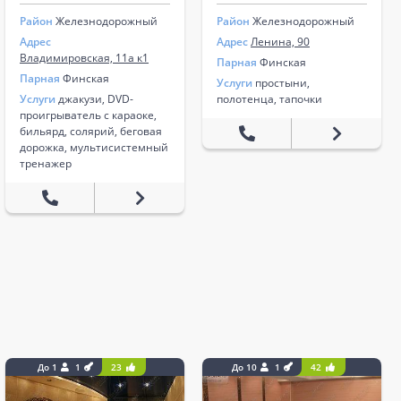
Район
Железнодорожный
Район
Железнодорожный
Адрес
Адрес
Ленина, 90
Владимировская, 11а к1
Парная
Финская
Парная
Финская
Услуги
простыни,
Услуги
джакузи, DVD-
полотенца, тапочки
проигрыватель с караоке,
бильярд, солярий, беговая
дорожка, мультисистемный
тренажер
До 1
1
23
До 10
1
42