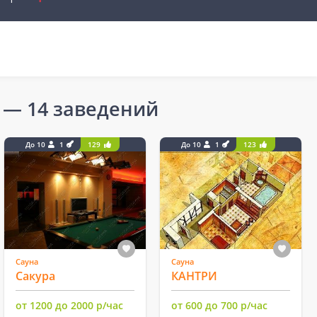
— 14 заведений
До 10
1
129
До 10
1
123
Сауна
Сауна
Сакура
КАНТРИ
от 1200 до 2000 р/час
от 600 до 700 р/час