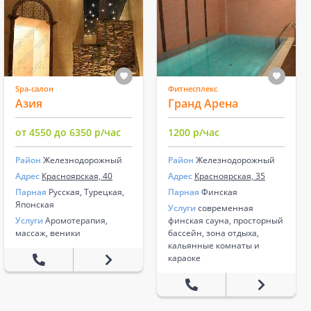
Spa-салон
Фитнесплекс
Азия
Гранд Арена
от 4550 до 6350 р/час
1200 р/час
Район
Железнодорожный
Район
Железнодорожный
Адрес
Красноярская, 40
Адрес
Красноярская, 35
Парная
Русская, Турецкая,
Парная
Финская
Японская
Услуги
современная
Услуги
Аромотерапия,
финская сауна, просторный
массаж, веники
бассейн, зона отдыха,
кальянные комнаты и
караоке