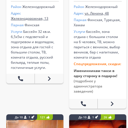
Район
Железнодорожный
Район
Железнодорожный
Адрес
Адрес
ул. Ленина, 48
Железнодорожная, 13
Парная
Финская, Турецкая,
Парная
Финская
Хамам
Услуги
Бассейн 32 кв.м.
Услуги
бассейн, зона
6,5х5м с подсветкой и
отдыха с большим столом
подогревом и водопадом,
на 6 человек, ТВ, можно
зона отдыха для гостей с
париться с веником, выбор
большим столом, ТВ,
веников, бар с напитками,
комната отдыха, русский
комната отдыха
бильярд, теплые полы,
Спецпредложения, скидки:
гостиничные услуги.
Именинникам такси в
одну сторону в подарок!
(подробнее у
администратора
заведения)
До 10
1
121
До 10
1
26