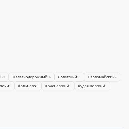
й
Железнодорожный
Советский
Первомайский
23
16
16
7
лючи
Кольцово
Коченевский
Кудряшовский
1
1
1
1