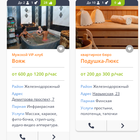
До 2
1
28
До 10
1
0
Муж­ской VIP-клуб
квартирное бюро
Вояж
Подушка-Люкс
от 600 до 1200 р/час
от 200 до 300 р/час
Район
Железнодорожный
Район
Железнодорожный
Адрес
Адрес
Нарымская, 23
Димитрова проспект, 7
Парная
Финская
Парная
Инфракрасная
Услуги
простыни,
Услуги
Массаж, караоке,
полотенца, тапочки
фито-бочка, стрип-шоу,
аудио-видео аппаратура.