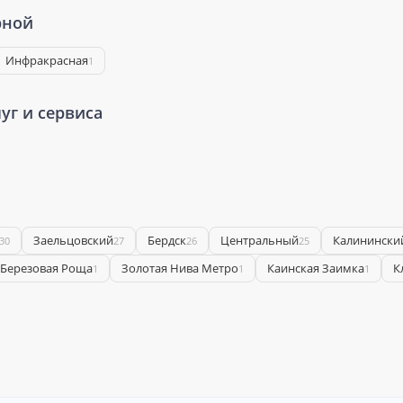
рной
Инфракрасная
1
уг и сервиса
Заельцовский
Бердск
Центральный
Калинински
30
27
26
25
Березовая Роща
Золотая Нива Метро
Каинская Заимка
К
1
1
1