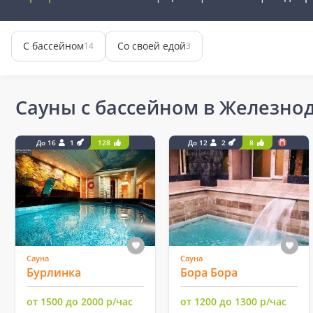
С бассейном
Со своей едой
14
3
Сауны с бассейном в Железн
До 16
1
128
До 12
2
8
Сауна
Сауна
Бурлинка
Бора Бора
от 1500 до 2000 р/час
от 1200 до 1300 р/час