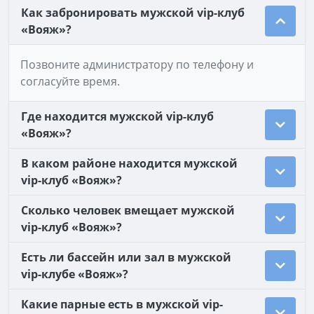
Как забронировать муж­ской vip-клуб
«Вояж»?
Позвоните администратору по телефону и
согласуйте время.
Где находится муж­ской vip-клуб
«Вояж»?
В каком районе находится муж­ской
vip-клуб «Вояж»?
Сколько человек вмещает муж­ской
vip-клуб «Вояж»?
Есть ли бассейн или зал в муж­ской
vip-клубе «Вояж»?
Какие парные есть в муж­ской vip-