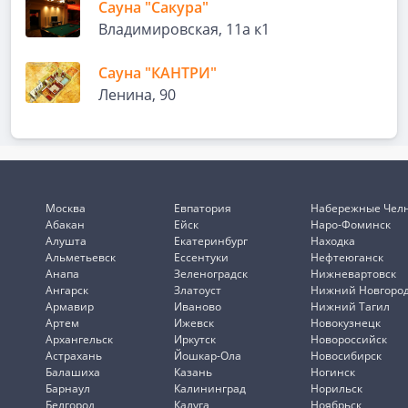
Сауна "Сакура"
Владимировская, 11а к1
Сауна "КАНТРИ"
Ленина, 90
Москва
Евпатория
Набережные Чел
Абакан
Ейск
Наро-Фоминск
Алушта
Екатеринбург
Находка
Альметьевск
Ессентуки
Нефтеюганск
Анапа
Зеленоградск
Нижневартовск
Ангарск
Златоуст
Нижний Новгоро
Армавир
Иваново
Нижний Тагил
Артем
Ижевск
Новокузнецк
Архангельск
Иркутск
Новороссийск
Астрахань
Йошкар-Ола
Новосибирск
Балашиха
Казань
Ногинск
Барнаул
Калининград
Норильск
Белгород
Калуга
Ноябрьск