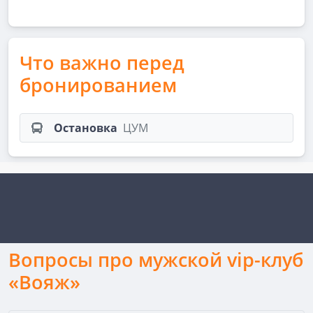
Что важно перед
бронированием
Остановка
ЦУМ
Вопросы про муж­ской vip-клуб
«Вояж»