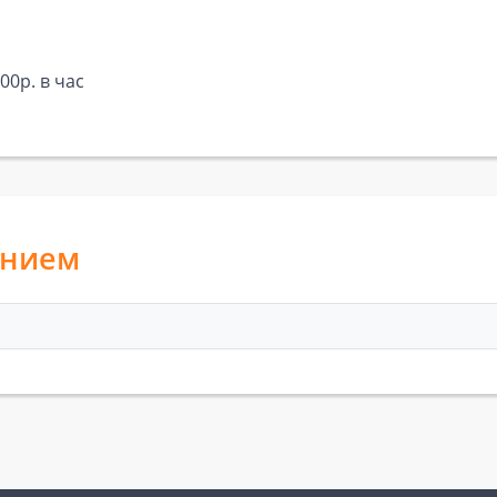
00р. в час
анием