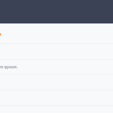
»
те время.