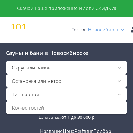
Скачай наше приложение и лови СКИДКИ!
Город:
Новосибирск
Сауны и бани
в Новосибирске
Округ или район
Остановка или метро
Тип парной
от
1
до
30 000
р
Цена за час:
Название
Цена
Рейтинг
Подбор