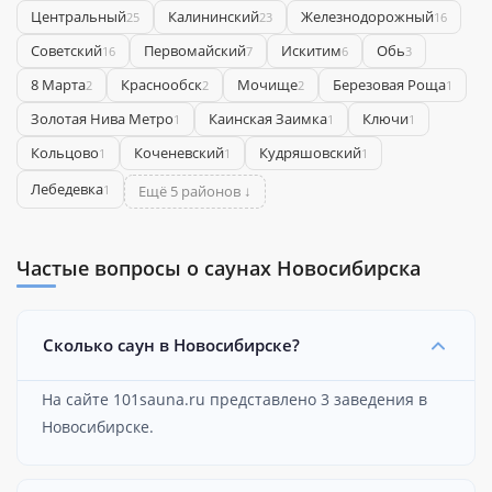
Центральный
Калининский
Железнодорожный
25
23
16
Советский
Первомайский
Искитим
Обь
16
7
6
3
8 Марта
Краснообск
Мочище
Березовая Роща
2
2
2
1
Золотая Нива Метро
Каинская Заимка
Ключи
1
1
1
Кольцово
Коченевский
Кудряшовский
1
1
1
Лебедевка
1
Ещё 5 районов ↓
Частые вопросы о саунах Новосибирска
Сколько саун в Новосибирске?
На сайте 101sauna.ru представлено 3 заведения в
Новосибирске.