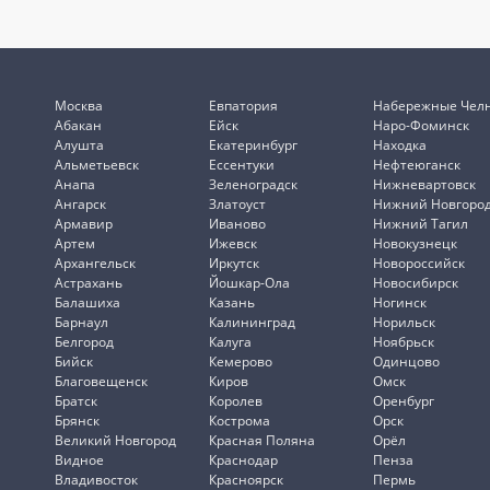
Москва
Евпатория
Набережные Чел
Абакан
Ейск
Наро-Фоминск
Алушта
Екатеринбург
Находка
Альметьевск
Ессентуки
Нефтеюганск
Анапа
Зеленоградск
Нижневартовск
Ангарск
Златоуст
Нижний Новгоро
Армавир
Иваново
Нижний Тагил
Артем
Ижевск
Новокузнецк
Архангельск
Иркутск
Новороссийск
Астрахань
Йошкар-Ола
Новосибирск
Балашиха
Казань
Ногинск
Барнаул
Калининград
Норильск
Белгород
Калуга
Ноябрьск
Бийск
Кемерово
Одинцово
Благовещенск
Киров
Омск
Братск
Королев
Оренбург
Брянск
Кострома
Орск
Великий Новгород
Красная Поляна
Орёл
Видное
Краснодар
Пенза
Владивосток
Красноярск
Пермь