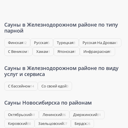
Сауны в Железнодорожном районе по типу
парной
Финская
Русская
Турецкая
Русская На Дровах
12
5
3
1
С Веником
Хамам
Японская
Инфракрасная
1
1
1
1
Сауны в Железнодорожном районе по виду
услуг и сервиса
С бассейном
Со своей едой
14
3
Сауны Новосибирска по районам
Октябрьский
Ленинский
Дзержинский
41
36
31
Кировский
Заельцовский
Бердск
30
27
26