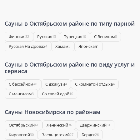
Сауны в Октябрьском районе по типу парной
Финская
Русская
Турецкая
С Веником
32
13
10
8
Русская На Дровах
Хамам
Японская
4
3
1
Сауны в Октябрьском районе по виду услуг и
сервиса
С бассейном
С джакузи
С комнатой отдыха
40
4
4
С мангалом
Со своей едой
3
10
Сауны Новосибирска по районам
Октябрьский
Ленинский
Дзержинский
41
36
31
Кировский
Заельцовский
Бердск
30
27
26