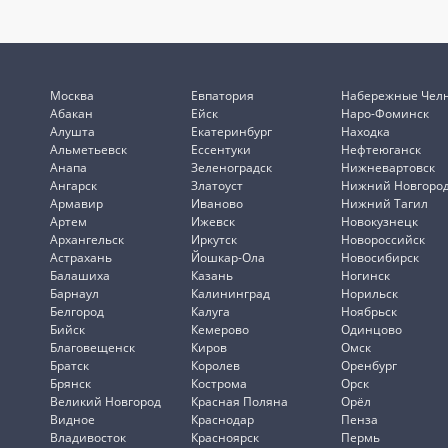
Москва
Евпатория
Набережные Чел
Абакан
Ейск
Наро-Фоминск
Алушта
Екатеринбург
Находка
Альметьевск
Ессентуки
Нефтеюганск
Анапа
Зеленоградск
Нижневартовск
Ангарск
Златоуст
Нижний Новгоро
Армавир
Иваново
Нижний Тагил
Артем
Ижевск
Новокузнецк
Архангельск
Иркутск
Новороссийск
Астрахань
Йошкар-Ола
Новосибирск
Балашиха
Казань
Ногинск
Барнаул
Калининград
Норильск
Белгород
Калуга
Ноябрьск
Бийск
Кемерово
Одинцово
Благовещенск
Киров
Омск
Братск
Королев
Оренбург
Брянск
Кострома
Орск
Великий Новгород
Красная Поляна
Орёл
Видное
Краснодар
Пенза
Владивосток
Красноярск
Пермь