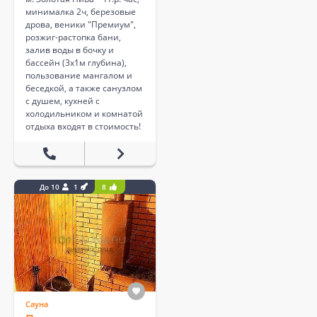
минималка 2ч, березовые
дрова, веники "Премиум",
розжиг-растопка бани,
залив воды в бочку и
бассейн (3х1м глубина),
пользование мангалом и
беседкой, а также санузлом
с душем, кухней с
холодильником и комнатой
отдыха входят в стоимость!
До 10
1
8
Сауна