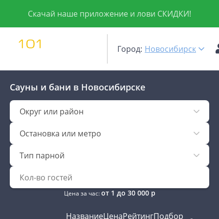
Скачай наше приложение и лови СКИДКИ!
Город:
Новосибирск
Сауны и бани
в Новосибирске
Округ или район
Остановка или метро
Тип парной
от
1
до
30 000
р
Цена за час:
Название
Цена
Рейтинг
Подбор