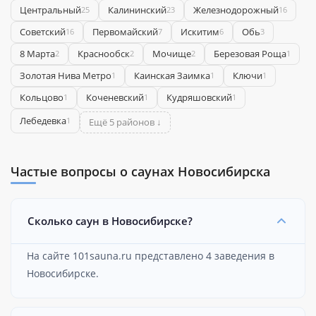
Центральный
Калининский
Железнодорожный
25
23
16
Советский
Первомайский
Искитим
Обь
16
7
6
3
8 Марта
Краснообск
Мочище
Березовая Роща
2
2
2
1
Золотая Нива Метро
Каинская Заимка
Ключи
1
1
1
Кольцово
Коченевский
Кудряшовский
1
1
1
Лебедевка
1
Ещё 5 районов ↓
Частые вопросы о саунах Новосибирска
Сколько саун в Новосибирске?
На сайте 101sauna.ru представлено 4 заведения в
Новосибирске.