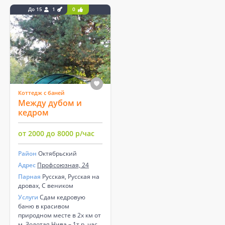
До 15
1
0
Коттедж с баней
Между дубом и
кедром
от 2000 до 8000 р/час
Район
Октябрьский
Адрес
Профсоюзная, 24
Парная
Русская, Русская на
дровах, С веником
Услуги
Сдам кедровую
баню в красивом
природном месте в 2х км от
м. Золотая Нива – 1т.р. час,