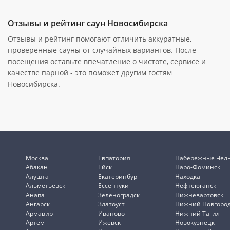
Отзывы и рейтинг саун Новосибирска
Отзывы и рейтинг помогают отличить аккуратные,
проверенные сауны от случайных вариантов. После
посещения оставьте впечатление о чистоте, сервисе и
качестве парной - это поможет другим гостям
Новосибирска.
Москва
Евпатория
Набережные Чел
Абакан
Ейск
Наро-Фоминск
Алушта
Екатеринбург
Находка
Альметьевск
Ессентуки
Нефтеюганск
Анапа
Зеленоградск
Нижневартовск
Ангарск
Златоуст
Нижний Новгоро
Армавир
Иваново
Нижний Тагил
Артем
Ижевск
Новокузнецк