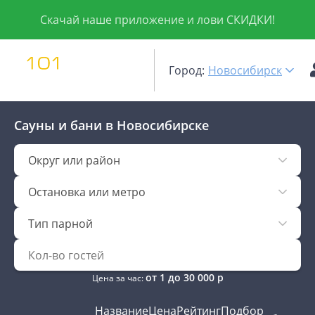
Скачай наше приложение и лови СКИДКИ!
Город:
Новосибирск
Сауны и бани
в Новосибирске
Округ или район
Остановка или метро
Тип парной
от
1
до
30 000
р
Цена за час:
Название
Цена
Рейтинг
Подбор