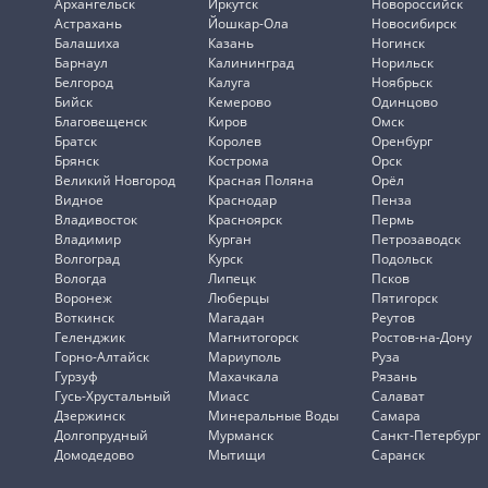
Архангельск
Иркутск
Новороссийск
Астрахань
Йошкар-Ола
Новосибирск
Балашиха
Казань
Ногинск
Барнаул
Калининград
Норильск
Белгород
Калуга
Ноябрьск
Бийск
Кемерово
Одинцово
Благовещенск
Киров
Омск
Братск
Королев
Оренбург
Брянск
Кострома
Орск
Великий Новгород
Красная Поляна
Орёл
Видное
Краснодар
Пенза
Владивосток
Красноярск
Пермь
Владимир
Курган
Петрозаводск
Волгоград
Курск
Подольск
Вологда
Липецк
Псков
Воронеж
Люберцы
Пятигорск
Воткинск
Магадан
Реутов
Геленджик
Магнитогорск
Ростов-на-Дону
Горно-Алтайск
Мариуполь
Руза
Гурзуф
Махачкала
Рязань
Гусь-Хрустальный
Миасс
Салават
Дзержинск
Минеральные Воды
Самара
Долгопрудный
Мурманск
Санкт-Петербург
Домодедово
Мытищи
Саранск