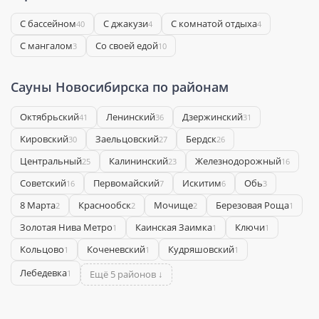
С бассейном
С джакузи
С комнатой отдыха
40
4
4
С мангалом
Со своей едой
3
10
Сауны Новосибирска по районам
Октябрьский
Ленинский
Дзержинский
41
36
31
Кировский
Заельцовский
Бердск
30
27
26
Центральный
Калининский
Железнодорожный
25
23
16
Советский
Первомайский
Искитим
Обь
16
7
6
3
8 Марта
Краснообск
Мочище
Березовая Роща
2
2
2
1
Золотая Нива Метро
Каинская Заимка
Ключи
1
1
1
Кольцово
Коченевский
Кудряшовский
1
1
1
Лебедевка
1
Ещё 5 районов ↓