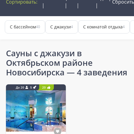
Сортировать:
Сбросит
С бассейном
С джакузи
С комнатой отдыха
40
4
4
Сауны с джакузи в
Октябрьском районе
Новосибирска
— 4 заведения
До 20
5
20