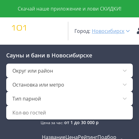
Скачай наше приложение и лови СКИДКИ!
Город:
Новосибирск
Сауны и бани
в Новосибирске
Округ или район
Остановка или метро
Тип парной
от
1
до
30 000
р
Цена за час:
Название
Цена
Рейтинг
Подбор