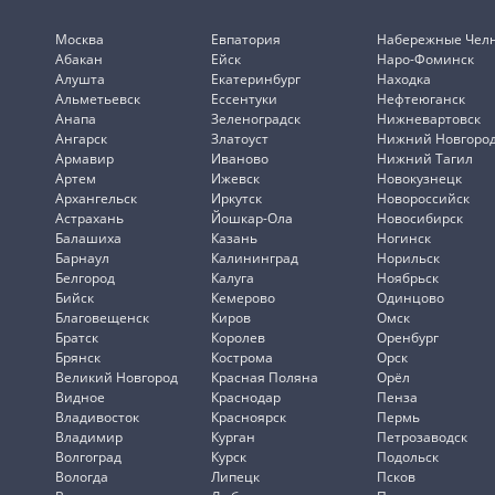
Москва
Евпатория
Набережные Чел
Абакан
Ейск
Наро-Фоминск
Алушта
Екатеринбург
Находка
Альметьевск
Ессентуки
Нефтеюганск
Анапа
Зеленоградск
Нижневартовск
Ангарск
Златоуст
Нижний Новгоро
Армавир
Иваново
Нижний Тагил
Артем
Ижевск
Новокузнецк
Архангельск
Иркутск
Новороссийск
Астрахань
Йошкар-Ола
Новосибирск
Балашиха
Казань
Ногинск
Барнаул
Калининград
Норильск
Белгород
Калуга
Ноябрьск
Бийск
Кемерово
Одинцово
Благовещенск
Киров
Омск
Братск
Королев
Оренбург
Брянск
Кострома
Орск
Великий Новгород
Красная Поляна
Орёл
Видное
Краснодар
Пенза
Владивосток
Красноярск
Пермь
Владимир
Курган
Петрозаводск
Волгоград
Курск
Подольск
Вологда
Липецк
Псков