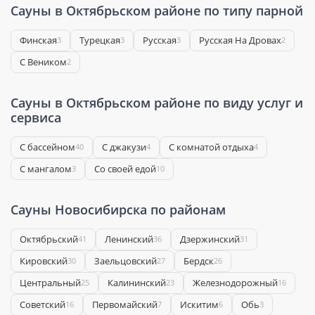
Сауны в Октябрьском районе по типу парной
Финская
Турецкая
Русская
Русская На Дровах
3
3
3
2
С Веником
2
Сауны в Октябрьском районе по виду услуг и
сервиса
С бассейном
С джакузи
С комнатой отдыха
40
4
4
С мангалом
Со своей едой
3
10
Сауны Новосибирска по районам
Октябрьский
Ленинский
Дзержинский
41
36
31
Кировский
Заельцовский
Бердск
30
27
26
Центральный
Калининский
Железнодорожный
25
23
16
Советский
Первомайский
Искитим
Обь
16
7
6
3