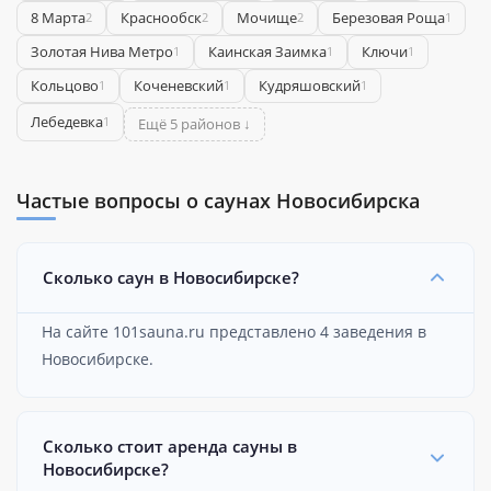
8 Марта
Краснообск
Мочище
Березовая Роща
2
2
2
1
Золотая Нива Метро
Каинская Заимка
Ключи
1
1
1
Кольцово
Коченевский
Кудряшовский
1
1
1
Лебедевка
1
Ещё 5 районов ↓
Частые вопросы о саунах Новосибирска
Сколько саун в Новосибирске?
На сайте 101sauna.ru представлено 4 заведения в
Новосибирске.
Сколько стоит аренда сауны в
Новосибирске?