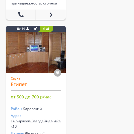
принадлежности, стоянка
До 10
1
6
Сауна
Египет
от 500 до 700 р/час
Район
Кировский
Адрес
Сибиряков-Гвардейцев, 49а
к10
Парная
Финская, С