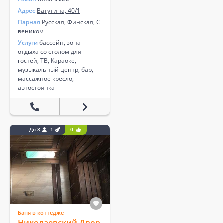
Адрес
Ватутина, 40/1
Парная
Русская, Финская, С
веником
Услуги
бассейн, зона
отдыха со столом для
гостей, ТВ, Караоке,
музыкальный центр, бар,
массажное кресло,
автостоянка
До 8
1
0
Баня в коттедже
Николаевский Двор