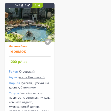
До 8
1
0
Частная баня
Теремок
1200 р/час
Район
Кировский
Адрес
улица Ньютона, 5
Парная
Русская, Русская на
дровах, С веником
Услуги
бассейн, можно
париться с веником, купель,
комната отдыха,
музыкальный центр,
настольный футбол, нарды.