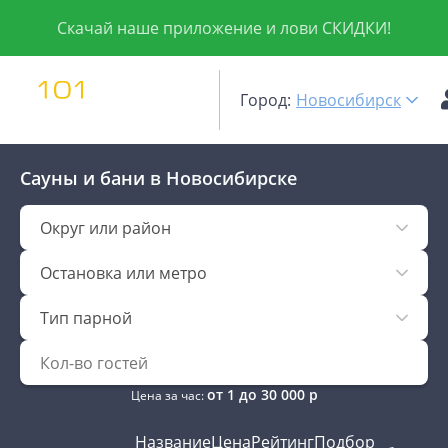
Скачай наше приложение и лови СКИДКИ!
Город:
Новосибирск
Сауны и бани
в Новосибирске
Округ или район
Остановка или метро
Тип парной
от
1
до
30 000
р
Цена за час:
Название
Цена
Рейтинг
Подбор