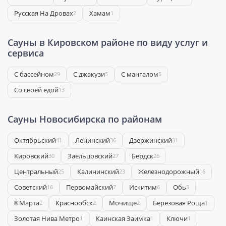
Русская На Дровах
Хамам
2
1
Сауны в Кировском районе по виду услуг и
сервиса
С бассейном
С джакузи
С мангалом
29
5
5
Со своей едой
13
Сауны Новосибирска по районам
Октябрьский
Ленинский
Дзержинский
41
36
31
Кировский
Заельцовский
Бердск
30
27
26
Центральный
Калининский
Железнодорожный
25
23
16
Советский
Первомайский
Искитим
Обь
16
7
6
3
8 Марта
Краснообск
Мочище
Березовая Роща
2
2
2
1
Золотая Нива Метро
Каинская Заимка
Ключи
1
1
1