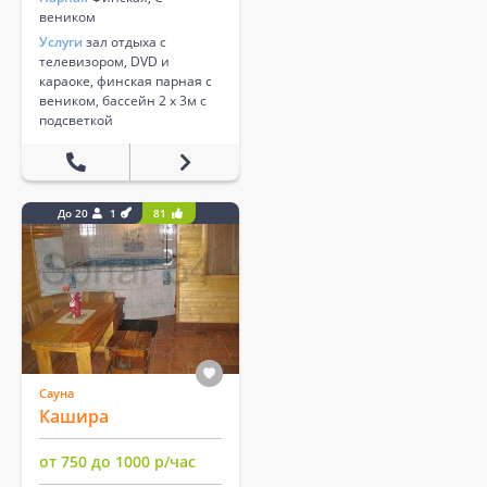
веником
Услуги
зал отдыха с
телевизором, DVD и
караоке, финская парная с
веником, бассейн 2 х 3м с
подсветкой
До 20
1
81
Сауна
Кашира
от 750 до 1000 р/час