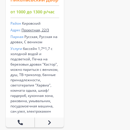
от 1000 до 1300 р/час
Район
Кировский
Адрес
Проектная, 22/3
Парная
Русская, Русская на
дровах, С веником
Услуги
бассейн 1,7*1,7 с
холодной водой и
подсветкой, Печка на
березовых дровах "Кастор",
можно париться с веником,
душ, ТВ-триколор, банные
принадлежности,
светотерапия "Харвиа",
комната одыха, шкаф/
гардероб, кухонная зона,
раковина, умывальник,
посудомоечная машина,
сан.узел, электрокамин