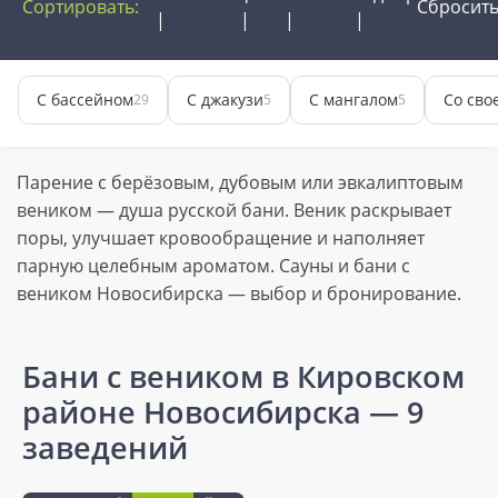
Сортировать:
Сбросит
С бассейном
С джакузи
С мангалом
Со сво
29
5
5
Парение с берёзовым, дубовым или эвкалиптовым
веником — душа русской бани. Веник раскрывает
поры, улучшает кровообращение и наполняет
парную целебным ароматом. Сауны и бани с
веником Новосибирска — выбор и бронирование.
Бани с веником в Кировском
районе Новосибирска
— 9
заведений