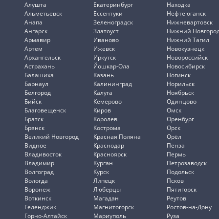
Алушта
Екатеринбург
Находка
Альметьевск
Ессентуки
Нефтеюганск
Анапа
Зеленоградск
Нижневартовск
Ангарск
Златоуст
Нижний Новгоро
Армавир
Иваново
Нижний Тагил
Артем
Ижевск
Новокузнецк
Архангельск
Иркутск
Новороссийск
Астрахань
Йошкар-Ола
Новосибирск
Балашиха
Казань
Ногинск
Барнаул
Калининград
Норильск
Белгород
Калуга
Ноябрьск
Бийск
Кемерово
Одинцово
Благовещенск
Киров
Омск
Братск
Королев
Оренбург
Брянск
Кострома
Орск
Великий Новгород
Красная Поляна
Орёл
Видное
Краснодар
Пенза
Владивосток
Красноярск
Пермь
Владимир
Курган
Петрозаводск
Волгоград
Курск
Подольск
Вологда
Липецк
Псков
Воронеж
Люберцы
Пятигорск
Воткинск
Магадан
Реутов
Геленджик
Магнитогорск
Ростов-на-Дону
Горно-Алтайск
Мариуполь
Руза