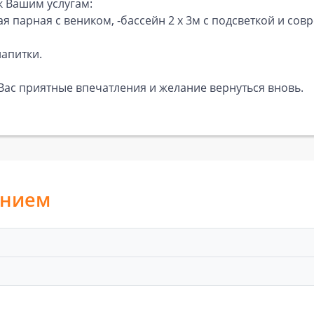
к Вашим услугам:
ая парная с веником, -бассейн 2 х 3м с подсветкой и сов
напитки.
Вас приятные впечатления и желание вернуться вновь.
анием