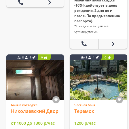
Именинникам скидка
-10%! (действует в день
рождения, 2 дня до и
после. По предъявлению
паспорта).
*Скидки и акции не
суммируются.
До 8
1
0
До 8
1
0
Баня в коттедже
Частная баня
Николаевский Двор
Теремок
от 1000 до 1300 р/час
1200 р/час