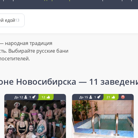
ей едой
13
 — народная традиция
сть. Выбирайте русские бани
посетителей.
йоне Новосибирска
— 11 заведен
До 12
1
12
До 15
1
21