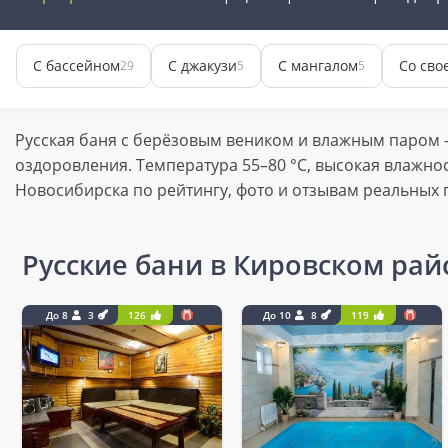
С бассейном
С джакузи
С мангалом
Со сво
29
5
5
Русская баня с берёзовым веником и влажным паром
оздоровления. Температура 55–80 °C, высокая влажно
Новосибирска по рейтингу, фото и отзывам реальных 
Русские бани в Кировском ра
До 8
3
126
До 10
8
119