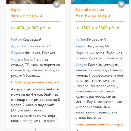
Сауна
Банный комплекс
Беловежская
Все Бани мира
от 400 до 900 р/час
от 1500 до 3300 р/час
Район
Кировский
Район
Кировский
Адрес
Беловежская, 2/1
Адрес
Ватутина, 44
Парная
Финская, Русская
Парная
Финская, Турецкая,
Хамам, Русская, С веником
Услуги
бассейн, зона
отдыха, ТВ, можно париться
Услуги
Бассейн, джакузи,
с веником, обливное ведро,
купели в номерах, уличная
русский бильярд
купель, Профессиональное
парение, гостиничные
Спецпредложения, скидки:
номера, ЖК-телевизоры,
Акция, при заказе любого
акустическая система,
номера на 4 часа, 5ый час
Кухня с разнообразным
в подарок, при заказе на 8
меню. Бар с алкогольными
часов 2 часа в подарок!
и безалкогольными
(Акция действует с
напитками. Сервировка
понедельника по четверг
стола. Бильярд
кроме праздничных дней!)
Спецпредложения, скидки: