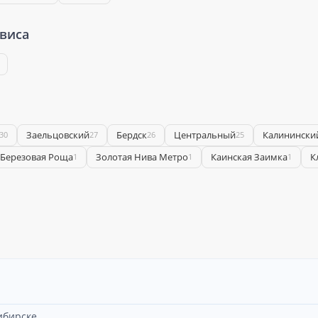
рвиса
Заельцовский
Бердск
Центральный
Калинински
30
27
26
25
Березовая Роща
Золотая Нива Метро
Каинская Заимка
К
1
1
1
ибирске.