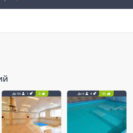
ий
До 50
1
0
До 6
4
49