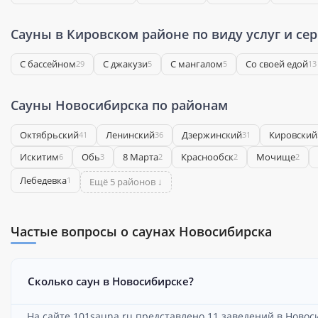
Сауны в Кировском районе по виду услуг и се
С бассейном
С джакузи
С мангалом
Со своей едой
29
5
5
13
Сауны Новосибирска по районам
Октябрьский
Ленинский
Дзержинский
Кировский
41
36
31
Искитим
Обь
8 Марта
Краснообск
Мочище
6
3
2
2
2
Лебедевка
1
Ещё 5 районов ↓
Частые вопросы о саунах Новосибирска
Сколько саун в Новосибирске?
На сайте 101sauna.ru представлено 11 заведений в Новос