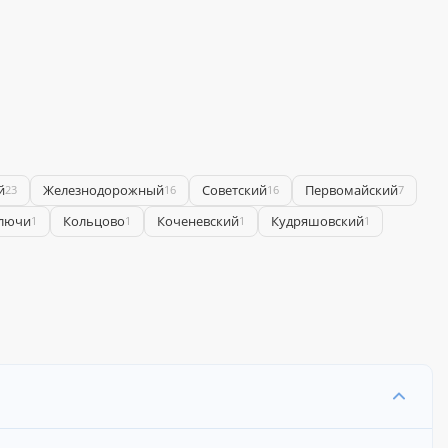
й
Железнодорожный
Советский
Первомайский
23
16
16
7
лючи
Кольцово
Коченевский
Кудряшовский
1
1
1
1