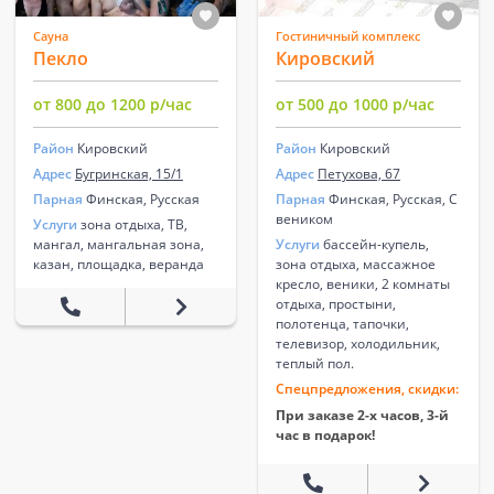
Сауна
Гостиничный комплекс
Пекло
Кировский
от 800 до 1200 р/час
от 500 до 1000 р/час
Район
Кировский
Район
Кировский
Адрес
Бугринская, 15/1
Адрес
Петухова, 67
Парная
Финская, Русская
Парная
Финская, Русская, С
веником
Услуги
зона отдыха, ТВ,
мангал, мангальная зона,
Услуги
бассейн-купель,
казан, площадка, веранда
зона отдыха, массажное
кресло, веники, 2 комнаты
отдыха, простыни,
полотенца, тапочки,
телевизор, холодильник,
теплый пол.
Спецпредложения, скидки:
При заказе 2-х часов, 3-й
час в подарок!