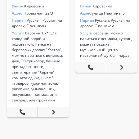
Район
Кировский
Район
Кировский
Адрес
Проектная, 22/3
Адрес
улица Ньютона, 5
Парная
Русская, Русская на
Парная
Русская, Русская на
дровах, С веником
дровах, С веником
Услуги
бассейн 1,7*1,7 с
Услуги
бассейн, можно
холодной водой и
париться с веником, купель,
подсветкой, Печка на
комната отдыха,
березовых дровах "Кастор",
музыкальный центр,
можно париться с веником,
настольный футбол, нарды.
душ, ТВ-триколор, банные
принадлежности,
светотерапия "Харвиа",
комната одыха, шкаф/
гардероб, кухонная зона,
раковина, умывальник,
посудомоечная машина,
сан.узел, электрокамин