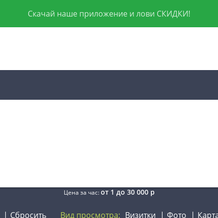
Скачай наше приложение и лови СКИДКИ!
от
1
до
30 000
р
Цена за час:
Сбросить
Вид просмотра:
Визитки
Фото
Карт