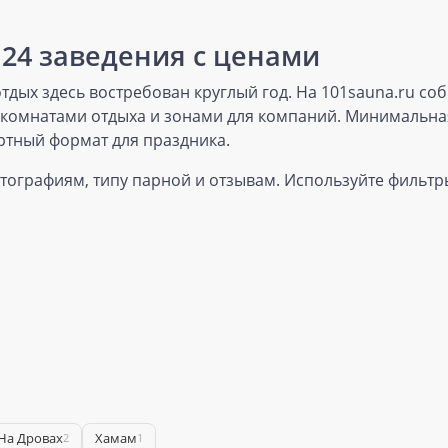
124 заведения с ценами
дых здесь востребован круглый год. На 101sauna.ru со
, комнатами отдыха и зонами для компаний. Минимальная
ртный формат для праздника.
отографиям, типу парной и отзывам. Используйте фильтры
 На Дровах
Хамам
2
1