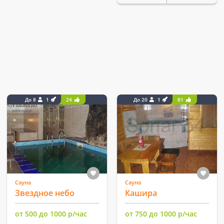
До 8
1
24
До 20
1
81
Сауна
Сауна
Звездное небо
Кашира
от 500 до 1000 р/час
от 750 до 1000 р/час