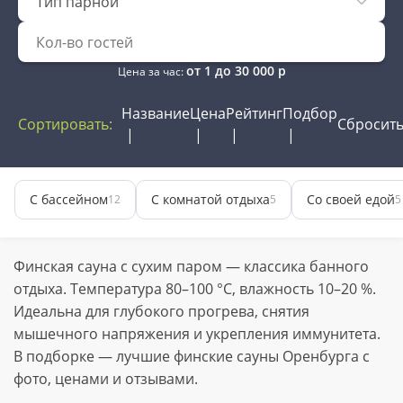
Тип парной
от
1
до
30 000
р
Цена за час:
Название
Цена
Рейтинг
Подбор
Сортировать:
Сбросит
С бассейном
С комнатой отдыха
Со своей едой
12
5
5
Финская сауна с сухим паром — классика банного
отдыха. Температура 80–100 °C, влажность 10–20 %.
Идеальна для глубокого прогрева, снятия
мышечного напряжения и укрепления иммунитета.
В подборке — лучшие финские сауны Оренбурга с
фото, ценами и отзывами.