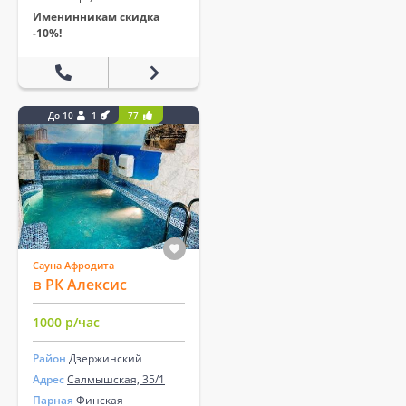
Именинникам скидка
-10%!
До 10
1
77
Сауна Афродита
в РК Алексис
1000 р/час
Район
Дзержинский
Адрес
Салмышская, 35/1
Парная
Финская