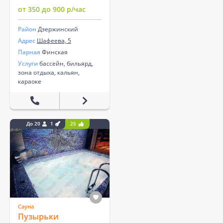
от 350 до 900 р/час
Район
Дзержинский
Адрес
Шафеева, 5
Парная
Финская
Услуги
бассейн, бильярд,
зона отдыха, кальян,
караоке
До 20
1
25
Сауна
Пузырьки