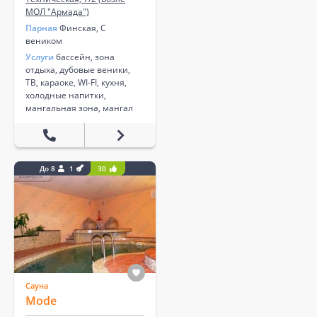
МОЛ "Армада")
Парная
Финская, С
веником
Услуги
бассейн, зона
отдыха, дубовые веники,
ТВ, караоке, WI-FI, кухня,
холодные напитки,
мангальная зона, мангал
До 8
1
30
Сауна
Mode