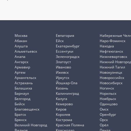
Москва
Евпатория
Набережные Чел
Абакан
Ейск
Наро-Фоминск
Алушта
Екатеринбург
Находка
Альметьевск
Ессентуки
Нефтеюганск
Анапа
Зеленоградск
Нижневартовск
Ангарск
Златоуст
Нижний Новгоро
Армавир
Иваново
Нижний Тагил
Артем
Ижевск
Новокузнецк
Архангельск
Иркутск
Новороссийск
Астрахань
Йошкар-Ола
Новосибирск
Балашиха
Казань
Ногинск
Барнаул
Калининград
Норильск
Белгород
Калуга
Ноябрьск
Бийск
Кемерово
Одинцово
Благовещенск
Киров
Омск
Братск
Королев
Оренбург
Брянск
Кострома
Орск
Великий Новгород
Красная Поляна
Орёл
Видное
Краснодар
Пенза