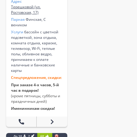
Адрес
Терешковой (ул.
Ростовская, 17)
Парная
Финская, С
веником
Услуги
бассейн с цветной
подсветкой, зона отдыха,
комната отдыха, караоке,
телевизор, Wi-Fi, теплые
полы, обливное ведро,
принимаем к оплате
наличные и банковские
карты
Спецпредложения, скидки:
При заказе 4-х часов, 5-й
час в подарок!
(кроме пятницы, субботы и
праздничных дней)
Именинникам скидка!
До 10
2
60