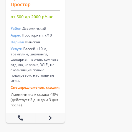
Простор
от 500 до 2000 р/час
Район
Дзержинский
Адрес
Просторная, 7/10
Парная
Финская
Услуги
Бассейн 10 м,
трамплин, шезлонги,
шикарная парная, комната
отдыха, караоке, WI-FI, не
скользящие полы с
подогревом, настольные
игры.
Спецпредложения, скидки:
Именинникам скидка -10%
(действует 3 дня до и 3 дня
после).