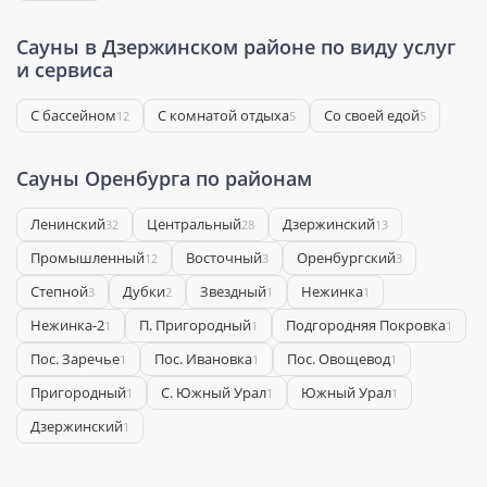
Сауны в Дзержинском районе по виду услуг
и сервиса
С бассейном
С комнатой отдыха
Со своей едой
12
5
5
Сауны Оренбурга по районам
Ленинский
Центральный
Дзержинский
32
28
13
Промышленный
Восточный
Оренбургский
12
3
3
Степной
Дубки
Звездный
Нежинка
3
2
1
1
Нежинка-2
П. Пригородный
Подгородняя Покровка
1
1
1
Пос. Заречье
Пос. Ивановка
Пос. Овощевод
1
1
1
Пригородный
С. Южный Урал
Южный Урал
1
1
1
​Дзержинский
1