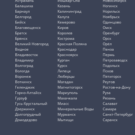
Астрахань
Йошкар-Ола
Новосибирск
Балашиха
Казань
Ногинск
Барнаул
Калининград
Норильск
Белгород
Калуга
Ноябрьск
Бийск
Кемерово
Одинцово
Благовещенск
Киров
Омск
Братск
Королев
Оренбург
Брянск
Кострома
Орск
Великий Новгород
Красная Поляна
Орёл
Видное
Краснодар
Пенза
Владивосток
Красноярск
Пермь
Владимир
Курган
Петрозаводск
Волгоград
Курск
Подольск
Вологда
Липецк
Псков
Воронеж
Люберцы
Пятигорск
Воткинск
Магадан
Реутов
Геленджик
Магнитогорск
Ростов-на-Дону
Горно-Алтайск
Мариуполь
Руза
Гурзуф
Махачкала
Рязань
Гусь-Хрустальный
Миасс
Салават
Дзержинск
Минеральные Воды
Самара
Долгопрудный
Мурманск
Санкт-Петербург
Домодедово
Мытищи
Саранск