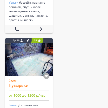
Услуги
бассейн, парная с
веником, спутниковое
телевидение, кальян,
шашлык, мангальная зона,
простыни, шапки
До 20
1
25
Сауна
Пузырьки
от 1000 до 1200 р/час
Район
Дзержинский