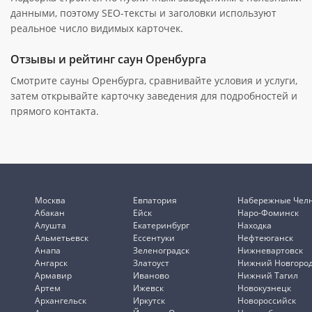
данными, поэтому SEO-тексты и заголовки используют
реальное число видимых карточек.
Отзывы и рейтинг саун Оренбурга
Смотрите сауны Оренбурга, сравнивайте условия и услуги,
затем открывайте карточку заведения для подробностей и
прямого контакта.
Москва
Евпатория
Набережные Чел
Абакан
Ейск
Наро-Фоминск
Алушта
Екатеринбург
Находка
Альметьевск
Ессентуки
Нефтеюганск
Анапа
Зеленоградск
Нижневартовск
Ангарск
Златоуст
Нижний Новгоро
Армавир
Иваново
Нижний Тагил
Артем
Ижевск
Новокузнецк
Архангельск
Иркутск
Новороссийск