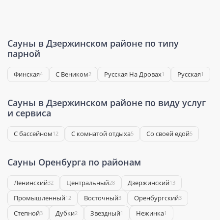
Сауны в Дзержинском районе по типу
парной
Финская
С Веником
Русская На Дровах
Русская
4
2
1
1
Сауны в Дзержинском районе по виду услуг
и сервиса
С бассейном
С комнатой отдыха
Со своей едой
12
5
5
Сауны Оренбурга по районам
Ленинский
Центральный
Дзержинский
32
28
13
Промышленный
Восточный
Оренбургский
12
3
3
Степной
Дубки
Звездный
Нежинка
3
2
1
1