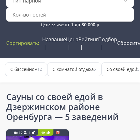
Тип парной
от
1
до
30 000
р
Цена за час:
Название
Цена
Рейтинг
Подбор
Сортировать:
Сбросит
С бассейном
С комнатой отдыха
Со своей едой
12
5
5
Сауны со своей едой в
Дзержинском районе
Оренбурга
— 5 заведений
До 10
1
49