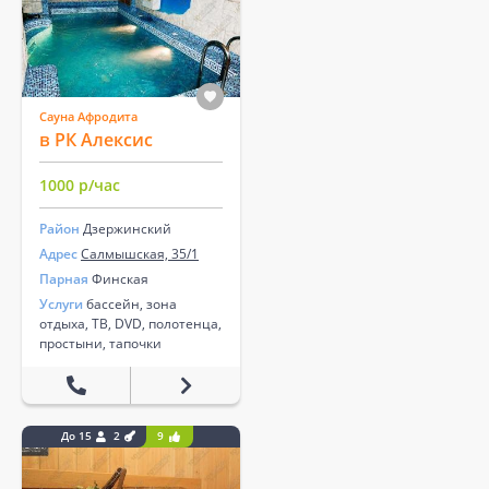
Сауна Афродита
в РК Алексис
1000 р/час
Район
Дзержинский
Адрес
Салмышская, 35/1
Парная
Финская
Услуги
бассейн, зона
отдыха, ТВ, DVD, полотенца,
простыни, тапочки
До 15
2
9