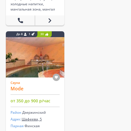
холодные напитки,
мангальная зона, мангал
До 8
1
30
Сауна
Mode
от 350 до 900 р/час
Район
Дзержинский
Адрес
Шафеева, 5
Парная
Финская