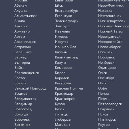
Москва
Евпатория
Набережные Чел
Абакан
Ейск
Наро-Фоминск
Алушта
Екатеринбург
Находка
Альметьевск
Ессентуки
Нефтеюганск
Анапа
Зеленоградск
Нижневартовск
Ангарск
Златоуст
Нижний Новгоро
Армавир
Иваново
Нижний Тагил
Артем
Ижевск
Новокузнецк
Архангельск
Иркутск
Новороссийск
Астрахань
Йошкар-Ола
Новосибирск
Балашиха
Казань
Ногинск
Барнаул
Калининград
Норильск
Белгород
Калуга
Ноябрьск
Бийск
Кемерово
Одинцово
Благовещенск
Киров
Омск
Братск
Королев
Оренбург
Брянск
Кострома
Орск
Великий Новгород
Красная Поляна
Орёл
Видное
Краснодар
Пенза
Владивосток
Красноярск
Пермь
Владимир
Курган
Петрозаводск
Волгоград
Курск
Подольск
Вологда
Липецк
Псков
Воронеж
Люберцы
Пятигорск
Воткинск
Магадан
Реутов