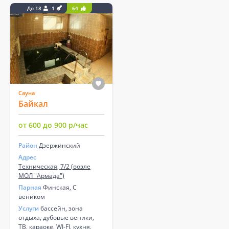
До 18
1
64
Сауна
Байкал
от 600 до 900 р/час
Район
Дзержинский
Адрес
Техническая, 7/2 (возле
МОЛ "Армада")
Парная
Финская, С
веником
Услуги
бассейн, зона
отдыха, дубовые веники,
ТВ, караоке, WI-FI, кухня,