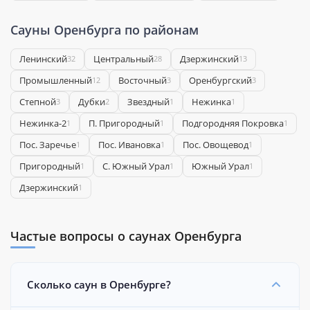
Сауны Оренбурга по районам
Ленинский
Центральный
Дзержинский
32
28
13
Промышленный
Восточный
Оренбургский
12
3
3
Степной
Дубки
Звездный
Нежинка
3
2
1
1
Нежинка-2
П. Пригородный
Подгородняя Покровка
1
1
1
Пос. Заречье
Пос. Ивановка
Пос. Овощевод
1
1
1
Пригородный
С. Южный Урал
Южный Урал
1
1
1
​Дзержинский
1
Частые вопросы о саунах Оренбурга
Сколько саун в Оренбурге?