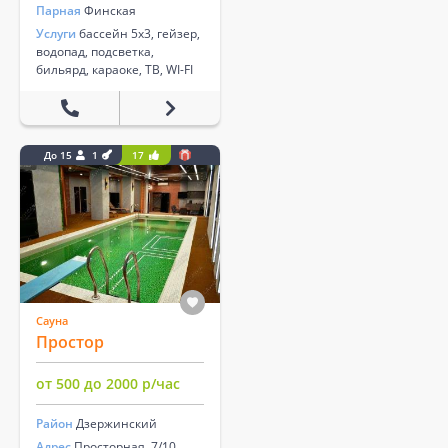
Парная
Финская
Услуги
бассейн 5х3, гейзер,
водопад, подсветка,
бильярд, караоке, ТВ, WI-FI
До 15
1
17
Сауна
Простор
от 500 до 2000 р/час
Район
Дзержинский
Адрес
Просторная, 7/10