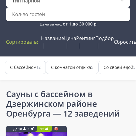
Тип парной
от
1
до
30 000
р
Цена за час:
Название
Цена
Рейтинг
Подбор
Сортировать:
Сбросит
С бассейном
С комнатой отдыха
Со своей едой
12
5
5
Сауны с бассейном в
Дзержинском районе
Оренбурга
— 12 заведений
До 10
1
49