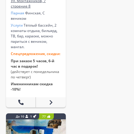
Ул. Монтажников, 7
строение 8
Парная
Финская, С
веником
Услуги
Тёплый бассейн, 2
комнаты отдыха, бильярд,
ТВ, бар, караоке, можно
париться с веником,
мангал.
Спецпредложения, скидки:
При заказе 5 часов, 6-й
час в подарок!
(действует с понедельника
по четверг)
Именинникам скидка
-10%!
До 10
1
77