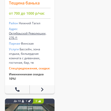
Тещина банька
от 700 до 1000 р/час
Район
Нижний Тагил
Адрес
Октябрьской Революции,
27Б /1
Парная
Финская
Услуги
Бассейн, зона
отдыха, бильярдная
комната с диванами,
гостиная, бар, тв
Спецпредложения, скидки:
Именинникам скидка
10%!
До 10
1
0