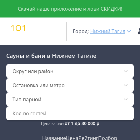
Скачай наше приложение и лови СКИДКИ!
Город:
Нижний Тагил
Сауны и бани
в Нижнем Тагиле
Округ или район
Остановка или метро
Тип парной
от
1
до
30 000
р
Цена за час:
Название
Цена
Рейтинг
Подбор