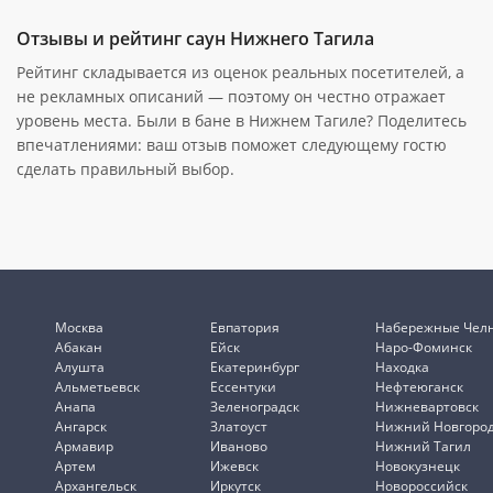
Отзывы и рейтинг саун Нижнего Тагила
Рейтинг складывается из оценок реальных посетителей, а
не рекламных описаний — поэтому он честно отражает
уровень места. Были в бане в Нижнем Тагиле? Поделитесь
впечатлениями: ваш отзыв поможет следующему гостю
сделать правильный выбор.
Москва
Евпатория
Набережные Чел
Абакан
Ейск
Наро-Фоминск
Алушта
Екатеринбург
Находка
Альметьевск
Ессентуки
Нефтеюганск
Анапа
Зеленоградск
Нижневартовск
Ангарск
Златоуст
Нижний Новгоро
Армавир
Иваново
Нижний Тагил
Артем
Ижевск
Новокузнецк
Архангельск
Иркутск
Новороссийск