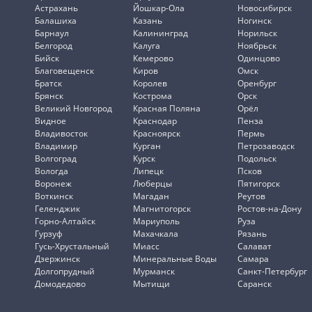
Астрахань
Йошкар-Ола
Новосибирск
Балашиха
Казань
Ногинск
Барнаул
Калининград
Норильск
Белгород
Калуга
Ноябрьск
Бийск
Кемерово
Одинцово
Благовещенск
Киров
Омск
Братск
Королев
Оренбург
Брянск
Кострома
Орск
Великий Новгород
Красная Поляна
Орёл
Видное
Краснодар
Пенза
Владивосток
Красноярск
Пермь
Владимир
Курган
Петрозаводск
Волгоград
Курск
Подольск
Вологда
Липецк
Псков
Воронеж
Люберцы
Пятигорск
Воткинск
Магадан
Реутов
Геленджик
Магнитогорск
Ростов-на-Дону
Горно-Алтайск
Мариуполь
Руза
Гурзуф
Махачкала
Рязань
Гусь-Хрустальный
Миасс
Салават
Дзержинск
Минеральные Воды
Самара
Долгопрудный
Мурманск
Санкт-Петербург
Домодедово
Мытищи
Саранск