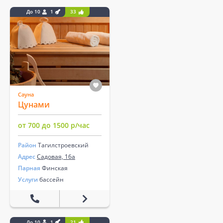
До 10
1
33
Сауна
Цунами
от 700 до 1500 р/час
Район
Тагилстроевский
Адрес
Садовая, 16а
Парная
Финская
Услуги
бассейн
До 10
1
21