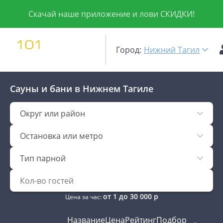
Скачай наше приложение и лови СКИДКИ!
Город:
Нижний Тагил
Сауны и бани
в Нижнем Тагиле
Округ или район
Остановка или метро
Тип парной
от
1
до
30 000
р
Цена за час:
Название
Цена
Рейтинг
Подбор