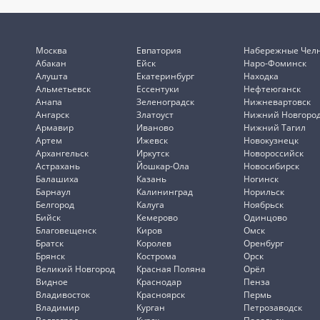
Москва
Евпатория
Набережные Чел
Абакан
Ейск
Наро-Фоминск
Алушта
Екатеринбург
Находка
Альметьевск
Ессентуки
Нефтеюганск
Анапа
Зеленоградск
Нижневартовск
Ангарск
Златоуст
Нижний Новгоро
Армавир
Иваново
Нижний Тагил
Артем
Ижевск
Новокузнецк
Архангельск
Иркутск
Новороссийск
Астрахань
Йошкар-Ола
Новосибирск
Балашиха
Казань
Ногинск
Барнаул
Калининград
Норильск
Белгород
Калуга
Ноябрьск
Бийск
Кемерово
Одинцово
Благовещенск
Киров
Омск
Братск
Королев
Оренбург
Брянск
Кострома
Орск
Великий Новгород
Красная Поляна
Орёл
Видное
Краснодар
Пенза
Владивосток
Красноярск
Пермь
Владимир
Курган
Петрозаводск