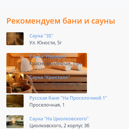
Рекомендуем бани и сауны
Сауна "3S"
Ул. Юности, 5г
Сауна "Парадиз"
Краснознаменная, 55А
Сауна "Кристалл"
Проспект Ленина, 21б
Русская баня "На Проселочной 1"
Проселочная, 1
Сауна "На Циолковского"
Циолковского, 2 корпус 3б