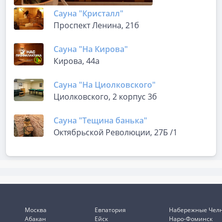
Сауна "Кристалл"
Проспект Ленина, 21б
Сауна "На Кирова"
Кирова, 44а
Сауна "На Циолковского"
Циолковского, 2 корпус 3б
Сауна "Тещина банька"
Октябрьской Революции, 27Б /1
Москва
Евпатория
Набережные Чел
Абакан
Ейск
Наро-Фоминск