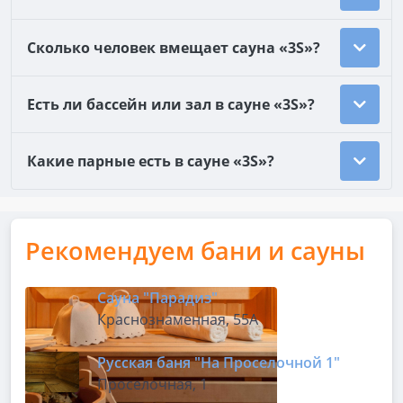
Сколько человек вмещает сауна «3S»?
Есть ли бассейн или зал в сауне «3S»?
Какие парные есть в сауне «3S»?
Рекомендуем бани и сауны
Сауна "Парадиз"
Краснознаменная, 55А
Русская баня "На Проселочной 1"
Проселочная, 1