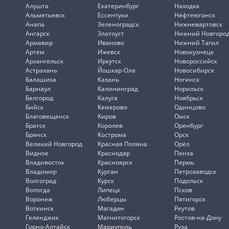
Алушта
Екатеринбург
Находка
Альметьевск
Ессентуки
Нефтеюганск
Анапа
Зеленоградск
Нижневартовск
Ангарск
Златоуст
Нижний Новгоро
Армавир
Иваново
Нижний Тагил
Артем
Ижевск
Новокузнецк
Архангельск
Иркутск
Новороссийск
Астрахань
Йошкар-Ола
Новосибирск
Балашиха
Казань
Ногинск
Барнаул
Калининград
Норильск
Белгород
Калуга
Ноябрьск
Бийск
Кемерово
Одинцово
Благовещенск
Киров
Омск
Братск
Королев
Оренбург
Брянск
Кострома
Орск
Великий Новгород
Красная Поляна
Орёл
Видное
Краснодар
Пенза
Владивосток
Красноярск
Пермь
Владимир
Курган
Петрозаводск
Волгоград
Курск
Подольск
Вологда
Липецк
Псков
Воронеж
Люберцы
Пятигорск
Воткинск
Магадан
Реутов
Геленджик
Магнитогорск
Ростов-на-Дону
Горно-Алтайск
Мариуполь
Руза