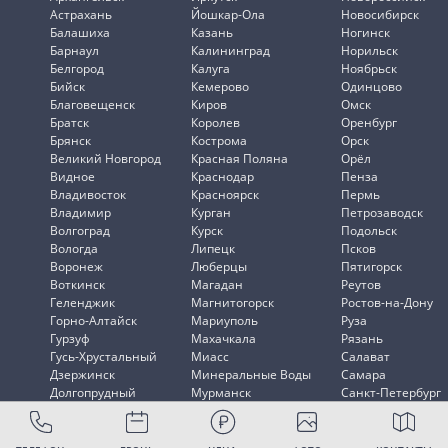
Астрахань
Йошкар-Ола
Новосибирск
Балашиха
Казань
Ногинск
Барнаул
Калининград
Норильск
Белгород
Калуга
Ноябрьск
Бийск
Кемерово
Одинцово
Благовещенск
Киров
Омск
Братск
Королев
Оренбург
Брянск
Кострома
Орск
Великий Новгород
Красная Поляна
Орёл
Видное
Краснодар
Пенза
Владивосток
Красноярск
Пермь
Владимир
Курган
Петрозаводск
Волгоград
Курск
Подольск
Вологда
Липецк
Псков
Воронеж
Люберцы
Пятигорск
Воткинск
Магадан
Реутов
Геленджик
Магнитогорск
Ростов-на-Дону
Горно-Алтайск
Мариуполь
Руза
Гурзуф
Махачкала
Рязань
Гусь-Хрустальный
Миасс
Салават
Дзержинск
Минеральные Воды
Самара
Долгопрудный
Мурманск
Санкт-Петербург
Домодедово
Мытищи
Саранск