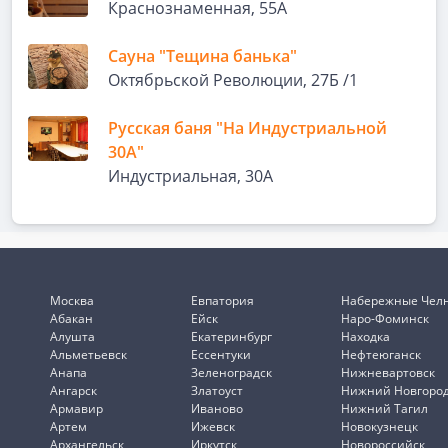
Краснознаменная, 55А
Сауна "Тещина банька"
Октябрьской Революции, 27Б /1
Русская баня "На Индустриальной
30А"
Индустриальная, 30А
Москва
Евпатория
Набережные Чел
Абакан
Ейск
Наро-Фоминск
Алушта
Екатеринбург
Находка
Альметьевск
Ессентуки
Нефтеюганск
Анапа
Зеленоградск
Нижневартовск
Ангарск
Златоуст
Нижний Новгоро
Армавир
Иваново
Нижний Тагил
Артем
Ижевск
Новокузнецк
Архангельск
Иркутск
Новороссийск