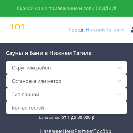
Скачай наше приложение и лови СКИДКИ!
Город:
Нижний Тагил
Сауны и бани
в Нижнем Тагиле
Округ или район
Остановка или метро
Тип парной
от
1
до
30 000
р
Цена за час:
Название
Цена
Рейтинг
Подбор