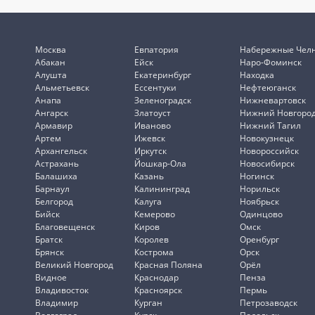
Москва
Евпатория
Набережные Чел
Абакан
Ейск
Наро-Фоминск
Алушта
Екатеринбург
Находка
Альметьевск
Ессентуки
Нефтеюганск
Анапа
Зеленоградск
Нижневартовск
Ангарск
Златоуст
Нижний Новгоро
Армавир
Иваново
Нижний Тагил
Артем
Ижевск
Новокузнецк
Архангельск
Иркутск
Новороссийск
Астрахань
Йошкар-Ола
Новосибирск
Балашиха
Казань
Ногинск
Барнаул
Калининград
Норильск
Белгород
Калуга
Ноябрьск
Бийск
Кемерово
Одинцово
Благовещенск
Киров
Омск
Братск
Королев
Оренбург
Брянск
Кострома
Орск
Великий Новгород
Красная Поляна
Орёл
Видное
Краснодар
Пенза
Владивосток
Красноярск
Пермь
Владимир
Курган
Петрозаводск