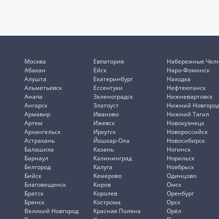
Москва
Евпатория
Набережные Чел
Абакан
Ейск
Наро-Фоминск
Алушта
Екатеринбург
Находка
Альметьевск
Ессентуки
Нефтеюганск
Анапа
Зеленоградск
Нижневартовск
Ангарск
Златоуст
Нижний Новгоро
Армавир
Иваново
Нижний Тагил
Артем
Ижевск
Новокузнецк
Архангельск
Иркутск
Новороссийск
Астрахань
Йошкар-Ола
Новосибирск
Балашиха
Казань
Ногинск
Барнаул
Калининград
Норильск
Белгород
Калуга
Ноябрьск
Бийск
Кемерово
Одинцово
Благовещенск
Киров
Омск
Братск
Королев
Оренбург
Брянск
Кострома
Орск
Великий Новгород
Красная Поляна
Орёл