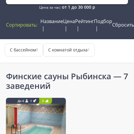
от
1
до
30 000
р
Цена за час:
Название
Цена
Рейтинг
Подбор
Сортировать:
Сбросит
С бассейном
С комнатой отдыха
8
1
Финские сауны Рыбинска
— 7
заведений
До 6
1
0