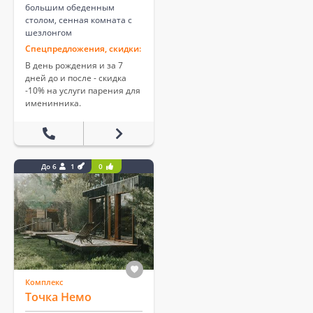
большим обеденным
столом, сенная комната с
шезлонгом
Спецпредложения, скидки:
В день рождения и за 7
дней до и после - скидка
-10% на услуги парения для
именинника.
До 6
1
0
Комплекс
Точка Немо