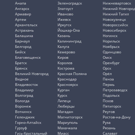
Анапа
Зеленоградск
Нижневартовск
Ангарск
Златоуст
Нижний Новгоро
Армавир
Иваново
Нижний Тагил
Артем
Ижевск
Новокузнецк
Архангельск
Иркутск
Новороссийск
Астрахань
Йошкар-Ола
Новосибирск
Балашиха
Казань
Ногинск
Барнаул
Калининград
Норильск
Белгород
Калуга
Ноябрьск
Бийск
Кемерово
Одинцово
Благовещенск
Киров
Омск
Братск
Королев
Оренбург
Брянск
Кострома
Орск
Великий Новгород
Красная Поляна
Орёл
Видное
Краснодар
Пенза
Владивосток
Красноярск
Пермь
Владимир
Курган
Петрозаводск
Волгоград
Курск
Подольск
Вологда
Липецк
Псков
Воронеж
Люберцы
Пятигорск
Воткинск
Магадан
Реутов
Геленджик
Магнитогорск
Ростов-на-Дону
Горно-Алтайск
Мариуполь
Руза
Гурзуф
Махачкала
Рязань
Гусь-Хрустальный
Миасс
Салават