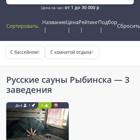
от
1
до
30 000
р
Цена за час:
Название
Цена
Рейтинг
Подбор
Сортировать:
Сбросит
С бассейном
С комнатой отдыха
8
1
Русские сауны Рыбинска
— 3
заведения
До 6
1
0