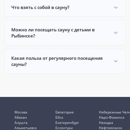
Что взять с собой в сауну?
Можно ли посещать сауну с детьми в
Рыбинске?
Какая польза от регулярного посещения
сауны?
Москва
Евпатория
Набережные Чел
Абакан
Ейск
Наро-Фоминск
Алушта
Екатеринбург
Находка
Альметьевск
Ессентуки
Нефтеюганск