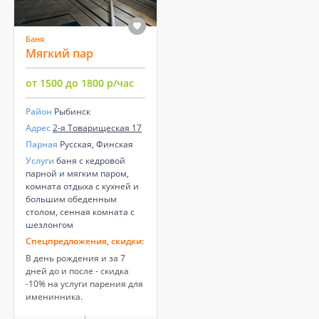
Баня
Мягкий пар
от 1500 до 1800 р/час
Район
Рыбинск
Адрес
2-я Товарищеская 17
Парная
Русская, Финская
Услуги
баня с кедровой
парной и мягким паром,
комната отдыха с кухней и
большим обеденным
столом, сенная комната с
шезлонгом
Спецпредложения, скидки:
В день рождения и за 7
дней до и после - скидка
-10% на услуги парения для
именинника.