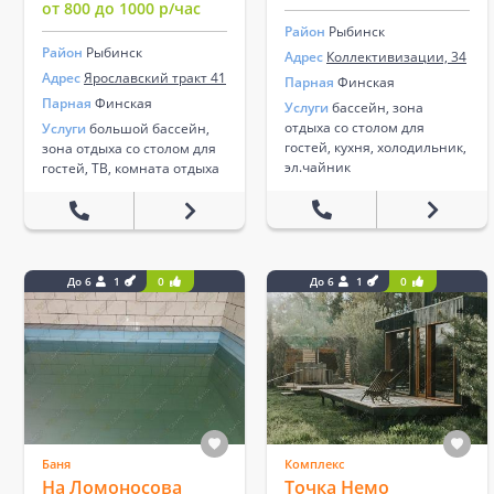
от 800 до 1000 р/час
Район
Рыбинск
Район
Рыбинск
Адрес
Коллективизации, 34
Адрес
Ярославский тракт 41
Парная
Финская
Парная
Финская
Услуги
бассейн, зона
отдыха со столом для
Услуги
большой бассейн,
гостей, кухня, холодильник,
зона отдыха со столом для
эл.чайник
гостей, ТВ, комната отдыха
До 6
1
0
До 6
1
0
Баня
Комплекс
На Ломоносова
Точка Немо