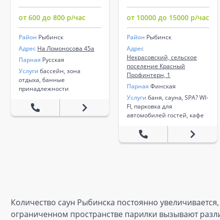
от 600 до 800 р/час
от 10000 до 15000 р/час
Район
Рыбинск
Район
Рыбинск
Адрес
На Ломоносова 45а
Адрес
Некрасовский, сельское
Парная
Русская
поселение Красный
Услуги
бассейн, зона
Профинтерн, 1
отдыха, банные
Парная
Финская
принадлежности
Услуги
баня, сауна, SPA? WI-
FI, парковка для
автомобилей гостей, кафе
Количество саун Рыбинска постоянно увеличивается,
ограниченном пространстве парилки вызывают разл