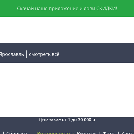
Скачай наше приложение и лови СКИДКИ!
Ярославль
смотреть всё
от
1
до
30 000
р
Цена за час:
Сбросить
Вид просмотра:
Визитки
Фото
Карт