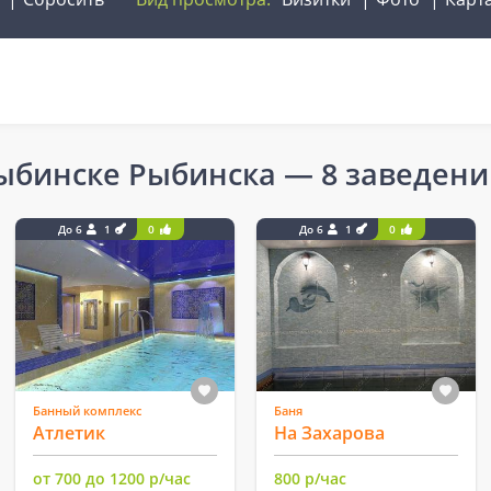
Рыбинске Рыбинска
— 8 заведени
До 6
1
0
До 6
1
0
Банный комплекс
Баня
Атлетик
На Захарова
от 700 до 1200 р/час
800 р/час