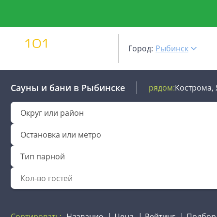
Город:
Рыбинск
Сауны и бани
в Рыбинске
рядом:
Кострома,
Округ или район
Остановка или метро
Тип парной
Сортировать:
Название
Цена
Рейтинг
Подбор