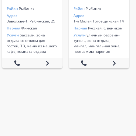
Район
Рыбинск
Район
Рыбинск
Адрес
Адрес
Заволжье-1, Рыбинская, 25
1-я Малая Тоговщинская 14
Парная
Финская
Парная
Русская, С веником
Услуги
бассейн, зона
Услуги
уличный бассейн-
отдыха со столом для
купель, зона отдыха,
гостей, ТВ, меню из нашего
мангал, мангальная зона,
кафе, комната отдыха
программы парения