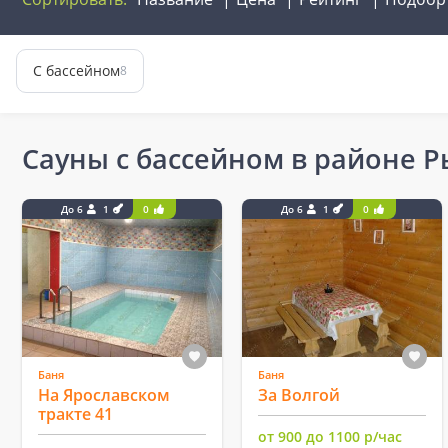
С бассейном
8
Сауны с бассейном в районе 
До 6
1
0
До 6
1
0
Баня
Баня
На Ярославском
За Волгой
тракте 41
от 900 до 1100 р/час