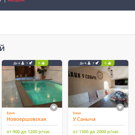
й
До 6
1
0
До 6
1
0
Баня
Баня
Новоершовская
У Саныча
от 900 до 1200 р/час
от 1300 до 2000 р/час