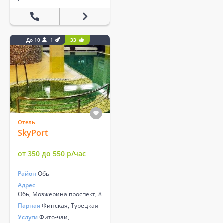
До 10
1
33
Отель
SkyPort
от 350 до 550 р/час
Район
Обь
Адрес
Обь, Мозжерина проспект, 8
Парная
Финская, Турецкая
Услуги
Фито-чаи,