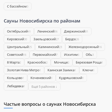
С бассейном
3
Сауны Новосибирска по районам
Октябрьский
Ленинский
Дзержинский
41
36
31
Кировский
Заельцовский
Бердск
30
27
26
Центральный
Калининский
Железнодорожный
25
23
16
Советский
Первомайский
Искитим
Обь
16
7
6
3
8 Марта
Краснообск
Мочище
Березовая Роща
2
2
2
1
Золотая Нива Метро
Каинская Заимка
Ключи
1
1
1
Кольцово
Коченевский
Кудряшовский
1
1
1
Лебедевка
1
Ещё 5 районов ↓
Частые вопросы о саунах Новосибирска