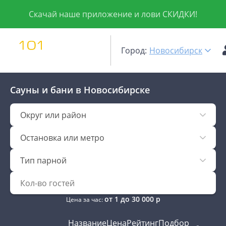
Скачай наше приложение и лови СКИДКИ!
Город:
Новосибирск
Сауны и бани
в Новосибирске
Округ или район
Остановка или метро
Тип парной
от
1
до
30 000
р
Цена за час:
Название
Цена
Рейтинг
Подбор