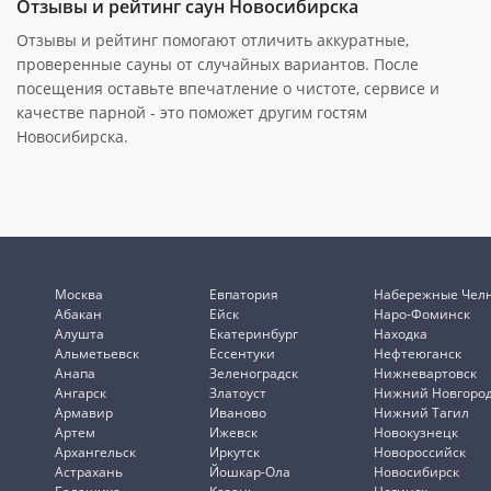
Отзывы и рейтинг саун Новосибирска
Отзывы и рейтинг помогают отличить аккуратные,
проверенные сауны от случайных вариантов. После
посещения оставьте впечатление о чистоте, сервисе и
качестве парной - это поможет другим гостям
Новосибирска.
Москва
Евпатория
Набережные Чел
Абакан
Ейск
Наро-Фоминск
Алушта
Екатеринбург
Находка
Альметьевск
Ессентуки
Нефтеюганск
Анапа
Зеленоградск
Нижневартовск
Ангарск
Златоуст
Нижний Новгоро
Армавир
Иваново
Нижний Тагил
Артем
Ижевск
Новокузнецк
Архангельск
Иркутск
Новороссийск
Астрахань
Йошкар-Ола
Новосибирск