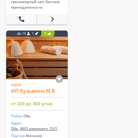
тренажерный зал, банные
принадлежности.
До 10
1
0
Сауна
ИП Кузьмина М.В.
от 200 до 300 р/час
Район
Обь
Адрес
Обь, ЖКО аэропорта, 25/1
Парная
Финская