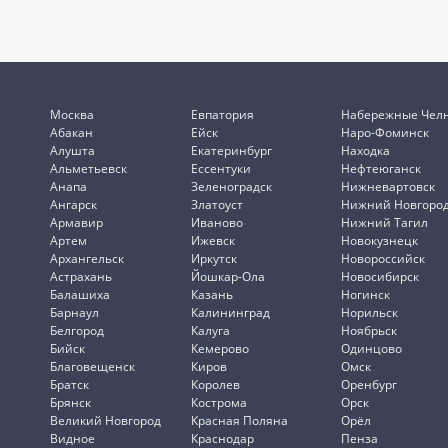
Москва
Евпатория
Набережные Чел
Абакан
Ейск
Наро-Фоминск
Алушта
Екатеринбург
Находка
Альметьевск
Ессентуки
Нефтеюганск
Анапа
Зеленоградск
Нижневартовск
Ангарск
Златоуст
Нижний Новгоро
Армавир
Иваново
Нижний Тагил
Артем
Ижевск
Новокузнецк
Архангельск
Иркутск
Новороссийск
Астрахань
Йошкар-Ола
Новосибирск
Балашиха
Казань
Ногинск
Барнаул
Калининград
Норильск
Белгород
Калуга
Ноябрьск
Бийск
Кемерово
Одинцово
Благовещенск
Киров
Омск
Братск
Королев
Оренбург
Брянск
Кострома
Орск
Великий Новгород
Красная Поляна
Орёл
Видное
Краснодар
Пенза