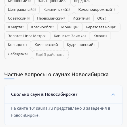
Кировский
Заельцовский
Бердск
30
27
26
Центральный
Калининский
Железнодорожный
25
23
16
Советский
Первомайский
Искитим
Обь
16
7
6
3
8 Марта
Краснообск
Мочище
Березовая Роща
2
2
2
1
Золотая Нива Метро
Каинская Заимка
Ключи
1
1
1
Кольцово
Коченевский
Кудряшовский
1
1
1
Лебедевка
1
Ещё 5 районов ↓
Частые вопросы о саунах Новосибирска
Сколько саун в Новосибирске?
На сайте 101sauna.ru представлено 3 заведения в
Новосибирске.