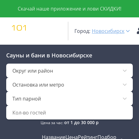
Скачай наше приложение и лови СКИДКИ!
Город:
Новосибирск
Сауны и бани
в Новосибирске
Округ или район
Остановка или метро
Тип парной
от
1
до
30 000
р
Цена за час:
Название
Цена
Рейтинг
Подбор