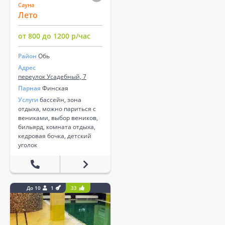
Сауна
Лето
от 800 до 1200 р/час
Район
Обь
Адрес
переулок Усадебный, 7
Парная
Финская
Услуги
бассейн, зона
отдыха, можно париться с
вениками, выбор веников,
бильярд, комната отдыха,
кедровая бочка, детский
уголок
До 10
1
33