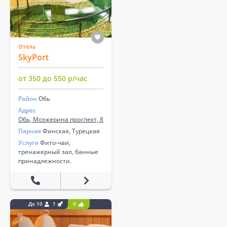
Отель
SkyPort
от 350 до 550 р/час
Район
Обь
Адрес
Обь, Мозжерина проспект, 8
Парная
Финская, Турецкая
Услуги
Фито-чаи,
тренажерный зал, банные
принадлежности.
До 10
1
0