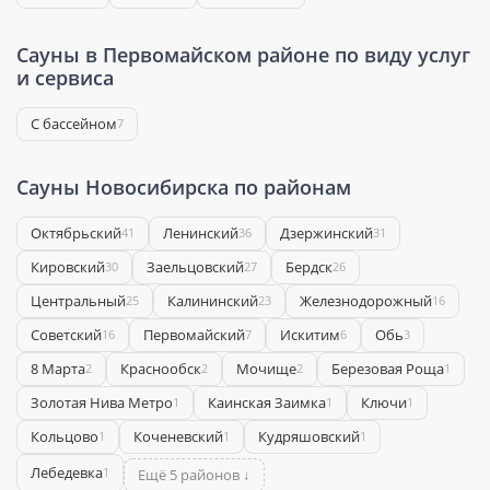
Сауны в Первомайском районе по виду услуг
и сервиса
С бассейном
7
Сауны Новосибирска по районам
Октябрьский
Ленинский
Дзержинский
41
36
31
Кировский
Заельцовский
Бердск
30
27
26
Центральный
Калининский
Железнодорожный
25
23
16
Советский
Первомайский
Искитим
Обь
16
7
6
3
8 Марта
Краснообск
Мочище
Березовая Роща
2
2
2
1
Золотая Нива Метро
Каинская Заимка
Ключи
1
1
1
Кольцово
Коченевский
Кудряшовский
1
1
1
Лебедевка
1
Ещё 5 районов ↓