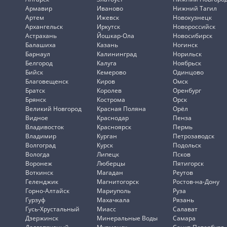
Армавир
Иваново
Нижний Тагил
Артем
Ижевск
Новокузнецк
Архангельск
Иркутск
Новороссийск
Астрахань
Йошкар-Ола
Новосибирск
Балашиха
Казань
Ногинск
Барнаул
Калининград
Норильск
Белгород
Калуга
Ноябрьск
Бийск
Кемерово
Одинцово
Благовещенск
Киров
Омск
Братск
Королев
Оренбург
Брянск
Кострома
Орск
Великий Новгород
Красная Поляна
Орёл
Видное
Краснодар
Пенза
Владивосток
Красноярск
Пермь
Владимир
Курган
Петрозаводск
Волгоград
Курск
Подольск
Вологда
Липецк
Псков
Воронеж
Люберцы
Пятигорск
Воткинск
Магадан
Реутов
Геленджик
Магнитогорск
Ростов-на-Дону
Горно-Алтайск
Мариуполь
Руза
Гурзуф
Махачкала
Рязань
Гусь-Хрустальный
Миасс
Салават
Дзержинск
Минеральные Воды
Самара