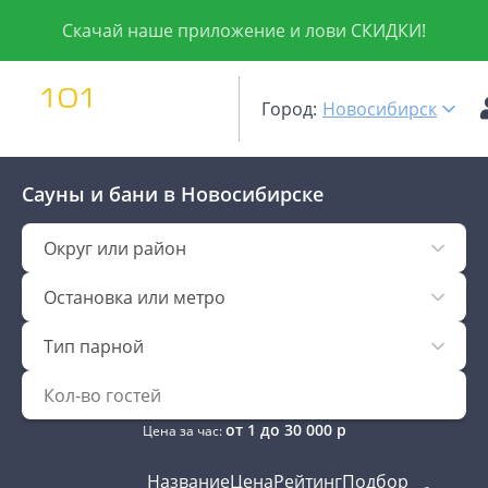
Скачай наше приложение и лови СКИДКИ!
Город:
Новосибирск
Сауны и бани
в Новосибирске
Округ или район
Остановка или метро
Тип парной
от
1
до
30 000
р
Цена за час:
Название
Цена
Рейтинг
Подбор