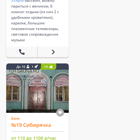
Услуги
бассейн, можно
париться с веником, 6
комнат отдыха (из них 2 с
удобными кроватями),
караоке, большие
плазменные телевизоры,
световое сопровождение
музыки
До 10
1
14
Баня
№19 Сибирячка
от 110 до 1100 р/час