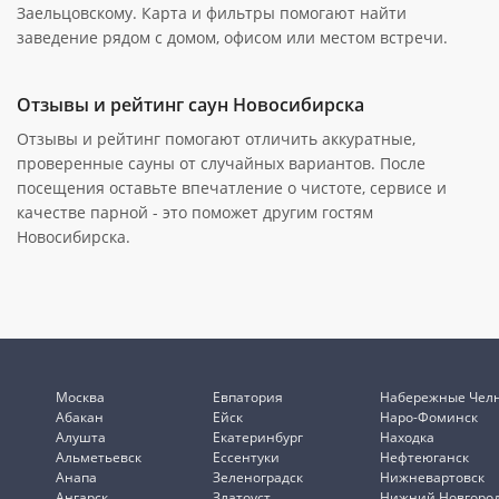
Заельцовскому. Карта и фильтры помогают найти
заведение рядом с домом, офисом или местом встречи.
Отзывы и рейтинг саун Новосибирска
Отзывы и рейтинг помогают отличить аккуратные,
проверенные сауны от случайных вариантов. После
посещения оставьте впечатление о чистоте, сервисе и
качестве парной - это поможет другим гостям
Новосибирска.
Москва
Евпатория
Набережные Чел
Абакан
Ейск
Наро-Фоминск
Алушта
Екатеринбург
Находка
Альметьевск
Ессентуки
Нефтеюганск
Анапа
Зеленоградск
Нижневартовск
Ангарск
Златоуст
Нижний Новгоро