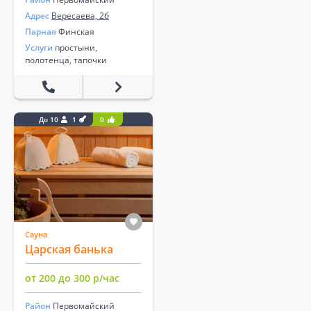
Адрес
Вересаева, 2б
Парная
Финская
Услуги
простыни,
полотенца, тапочки
До 10
1
0
Сауна
Царская банька
от 200 до 300 р/час
Район
Первомайский