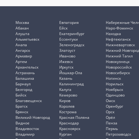
Москва
Евпатория
Набережные Чел
Абакан
Ейск
Наро-Фоминск
Алушта
Екатеринбург
Находка
Альметьевск
Ессентуки
Нефтеюганск
Анапа
Зеленоградск
Нижневартовск
Ангарск
Златоуст
Нижний Новгоро
Армавир
Иваново
Нижний Тагил
Артем
Ижевск
Новокузнецк
Архангельск
Иркутск
Новороссийск
Астрахань
Йошкар-Ола
Новосибирск
Балашиха
Казань
Ногинск
Барнаул
Калининград
Норильск
Белгород
Калуга
Ноябрьск
Бийск
Кемерово
Одинцово
Благовещенск
Киров
Омск
Братск
Королев
Оренбург
Брянск
Кострома
Орск
Великий Новгород
Красная Поляна
Орёл
Видное
Краснодар
Пенза
Владивосток
Красноярск
Пермь
Владимир
Курган
Петрозаводск