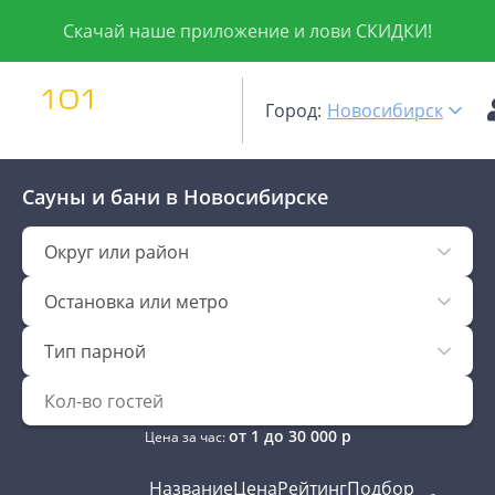
Скачай наше приложение и лови СКИДКИ!
Город:
Новосибирск
Сауны и бани
в Новосибирске
Округ или район
Остановка или метро
Тип парной
от
1
до
30 000
р
Цена за час:
Название
Цена
Рейтинг
Подбор