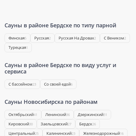
Сауны в районе Бердске по типу парной
Финская
Русская
Русская На Дровах
С Веником
5
2
2
2
Турецкая
1
Сауны в районе Бердске по виду услуг и
сервиса
С бассейном
Со своей едой
23
6
Сауны Новосибирска по районам
Октябрьский
Ленинский
Дзержинский
41
36
31
Кировский
Заельцовский
Бердск
30
27
26
Центральный
Калининский
Железнодорожный
25
23
16