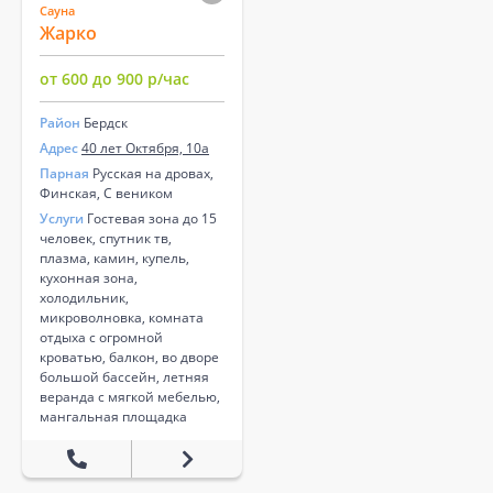
Сауна
Жарко
от 600 до 900 р/час
Район
Бердск
Адрес
40 лет Октября, 10а
Парная
Русская на дровах,
Финская, С веником
Услуги
Гостевая зона до 15
человек, спутник тв,
плазма, камин, купель,
кухонная зона,
холодильник,
микроволновка, комната
отдыха с огромной
кроватью, балкон, во дворе
большой бассейн, летняя
веранда с мягкой мебелью,
мангальная площадка