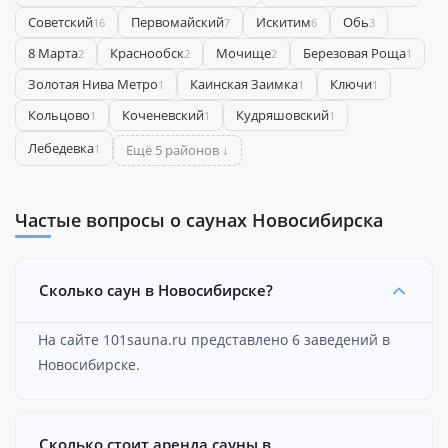
Советский
Первомайский
Искитим
Обь
16
7
6
3
8 Марта
Краснообск
Мочище
Березовая Роща
2
2
2
1
Золотая Нива Метро
Каинская Заимка
Ключи
1
1
1
Кольцово
Коченевский
Кудряшовский
1
1
1
Лебедевка
1
Ещё 5 районов ↓
Частые вопросы о саунах Новосибирска
Сколько саун в Новосибирске?
На сайте 101sauna.ru представлено 6 заведений в
Новосибирске.
Сколько стоит аренда сауны в