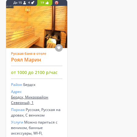
До 15
4
19
Русская баня в отеле
Роял Марин
от 1000 до 2100 р/час
Район
Бердск
Адрес
Бердск, Микрорайон
Северный, 1
Парная
Русская, Русская на
дровах, С веником
Услуги
Можно париться с
веником, банные
аксессуары, WI-FI,