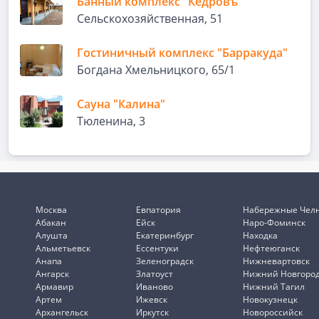
Банный комплекс "Кедровъ"
Сельскохозяйственная, 51
Гостиничный комплекс "Барракуда"
Богдана Хмельницкого, 65/1
Сауна "Калина"
Тюленина, 3
Москва
Евпатория
Набережные Чел
Абакан
Ейск
Наро-Фоминск
Алушта
Екатеринбург
Находка
Альметьевск
Ессентуки
Нефтеюганск
Анапа
Зеленоградск
Нижневартовск
Ангарск
Златоуст
Нижний Новгоро
Армавир
Иваново
Нижний Тагил
Артем
Ижевск
Новокузнецк
Архангельск
Иркутск
Новороссийск