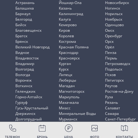
Астрахань
Йошкар-Ола
Новосибирск
Балашиха
Казань
Ногинск
Барнаул
Калининград
Норильск
Белгород
Калуга
Ноябрьск
Бийск
Кемерово
Одинцово
Благовещенск
Киров
Омск
Братск
Королев
Оренбург
Брянск
Кострома
Орск
Великий Новгород
Красная Поляна
Орёл
Видное
Краснодар
Пенза
Владивосток
Красноярск
Пермь
Владимир
Курган
Петрозаводск
Волгоград
Курск
Подольск
Вологда
Липецк
Псков
Воронеж
Люберцы
Пятигорск
Воткинск
Магадан
Реутов
Геленджик
Магнитогорск
Ростов-на-Дону
Горно-Алтайск
Мариуполь
Руза
Гурзуф
Махачкала
Рязань
Гусь-Хрустальный
Миасс
Салават
Дзержинск
Минеральные Воды
Самара
Долгопрудный
Мурманск
Санкт-Петербург
Домодедово
Мытищи
Саранск
ТЕЛЕФОН
БРОНЬ
ЦЕНА
ФОТО
КОНТАКТЫ