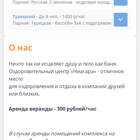
Показать подробности зала Русский
Парная: Русская, С веником · кедровая холодная купель
Турецкий
· До 8 чел. · 1000 р/час
Показать подробности зала Турецкий
Парная: Турецкая · бассейн 3х4 с подогревом
О нас
Ничто так ни исцеляет душу и тело как баня.
Оздоровительный центр «Ниагара» - отличное
место
для оздоровления и отдыха в компании друзей
или близких.
Аренда веранды - 300 рублей/час
В случае аренды помещений комплекса на