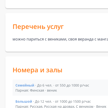
Перечень услуг
можно париться с вениками, своя веранда с манг
Номера и залы
Семейный
· До 6 чел. · от 550 до 1000 р/час
Показать подробности зала Семейный
Парная: Финская · веник
Большой
· До 12 чел. · от 1000 до 1500 р/час
Показать подробности зала Большой
Парная: Русская, Русская на дровах, С веником · Веник