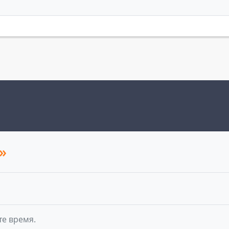
»
те время.