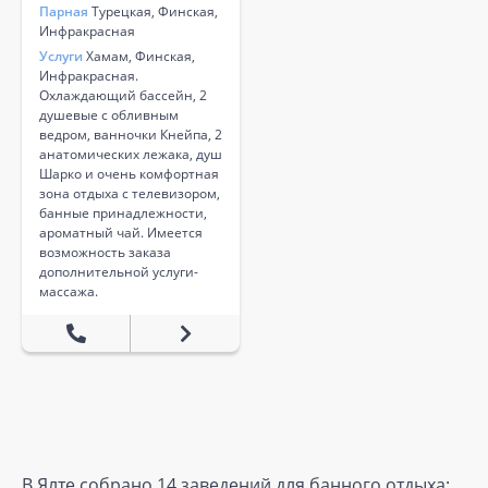
Парная
Турецкая, Финская,
Инфракрасная
Услуги
Хамам, Финская,
Инфракрасная.
Охлаждающий бассейн, 2
душевые с обливным
ведром, ванночки Кнейпа, 2
анатомических лежака, душ
Шарко и очень комфортная
зона отдыха с телевизором,
банные принадлежности,
ароматный чай. Имеется
возможность заказа
дополнительной услуги-
массажа.
В Ялте собрано 14 заведений для банного отдыха: