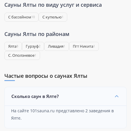
Сауны Ялты по виду услуг и сервиса
С бассейном
С купелью
10
1
Сауны Ялты по районам
Ялта
Гурзуф
Ливадия
Пгт Никита
8
2
1
1
С. Оползневое
1
Частые вопросы о саунах Ялты
Сколько саун в Ялте?
На сайте 101sauna.ru представлено 2 заведения в
Ялте.