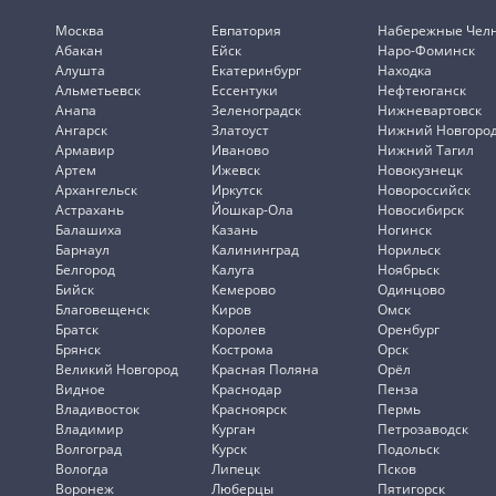
Москва
Евпатория
Набережные Чел
Абакан
Ейск
Наро-Фоминск
Алушта
Екатеринбург
Находка
Альметьевск
Ессентуки
Нефтеюганск
Анапа
Зеленоградск
Нижневартовск
Ангарск
Златоуст
Нижний Новгоро
Армавир
Иваново
Нижний Тагил
Артем
Ижевск
Новокузнецк
Архангельск
Иркутск
Новороссийск
Астрахань
Йошкар-Ола
Новосибирск
Балашиха
Казань
Ногинск
Барнаул
Калининград
Норильск
Белгород
Калуга
Ноябрьск
Бийск
Кемерово
Одинцово
Благовещенск
Киров
Омск
Братск
Королев
Оренбург
Брянск
Кострома
Орск
Великий Новгород
Красная Поляна
Орёл
Видное
Краснодар
Пенза
Владивосток
Красноярск
Пермь
Владимир
Курган
Петрозаводск
Волгоград
Курск
Подольск
Вологда
Липецк
Псков
Воронеж
Люберцы
Пятигорск