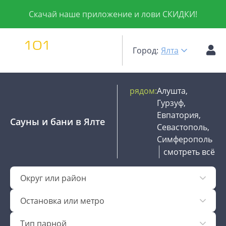
Скачай наше приложение и лови СКИДКИ!
Город:
Ялта
рядом:
Алушта,
Гурзуф,
Евпатория,
Сауны и бани
в Ялте
Севастополь,
Симферополь
смотреть всё
Округ или район
Остановка или метро
Тип парной