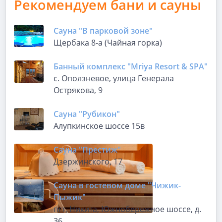
Рекомендуем бани и сауны
Сауна "В парковой зоне"
Щербака 8-а (Чайная горка)
Банный комплекс "Mriya Resort & SPA"
с. Оползневое, улица Генерала
Острякова, 9
Сауна "Рубикон"
Алупкинское шоссе 15в
Сауна "Престиж"
Дзержинского, 17
Сауна в гостевом доме "Чижик-
Пыжик"
пгт, Никита, Южнобережное шоссе, д.
36