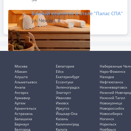
Банный комплекс в отеле "Палас СПА"
ул. Чехова, 8
Москва
Евпатория
Набережные Чел
Абакан
Ейск
Наро-Фоминск
Алушта
Екатеринбург
Находка
Альметьевск
Ессентуки
Нефтеюганск
Анапа
Зеленоградск
Нижневартовск
Ангарск
Златоуст
Нижний Новгоро
Армавир
Иваново
Нижний Тагил
Артем
Ижевск
Новокузнецк
Архангельск
Иркутск
Новороссийск
Астрахань
Йошкар-Ола
Новосибирск
Балашиха
Казань
Ногинск
Барнаул
Калининград
Норильск
Белгород
Калуга
Ноябрьск