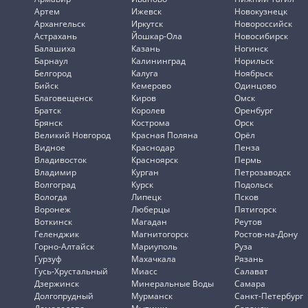
Артем
Ижевск
Новокузнецк
Архангельск
Иркутск
Новороссийск
Астрахань
Йошкар-Ола
Новосибирск
Балашиха
Казань
Ногинск
Барнаул
Калининград
Норильск
Белгород
Калуга
Ноябрьск
Бийск
Кемерово
Одинцово
Благовещенск
Киров
Омск
Братск
Королев
Оренбург
Брянск
Кострома
Орск
Великий Новгород
Красная Поляна
Орёл
Видное
Краснодар
Пенза
Владивосток
Красноярск
Пермь
Владимир
Курган
Петрозаводск
Волгоград
Курск
Подольск
Вологда
Липецк
Псков
Воронеж
Люберцы
Пятигорск
Воткинск
Магадан
Реутов
Геленджик
Магнитогорск
Ростов-на-Дону
Горно-Алтайск
Мариуполь
Руза
Гурзуф
Махачкала
Рязань
Гусь-Хрустальный
Миасс
Салават
Дзержинск
Минеральные Воды
Самара
Долгопрудный
Мурманск
Санкт-Петербург