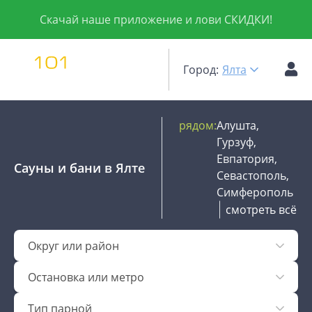
Скачай наше приложение и лови СКИДКИ!
Город:
Ялта
рядом:
Алушта,
Гурзуф,
Евпатория,
Сауны и бани
в Ялте
Севастополь,
Симферополь
смотреть всё
Округ или район
Остановка или метро
Тип парной