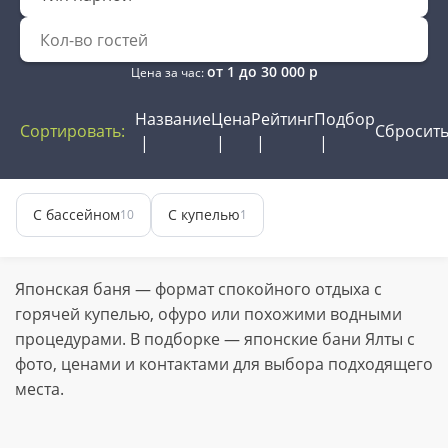
от
1
до
30 000
р
Цена за час:
Название
Цена
Рейтинг
Подбор
Сортировать:
Сбросит
С бассейном
С купелью
10
1
Японская баня — формат спокойного отдыха с
горячей купелью, офуро или похожими водными
процедурами. В подборке — японские бани Ялты с
фото, ценами и контактами для выбора подходящего
места.