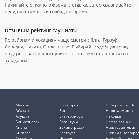
Начинайте с нужного формата отдыха, затем сравнивайте
цену, вместимость и свободное время.
Отзывы и рейтинг саун Ялты
По районам и локациям чаще смотрят: Ялта, Гурзуф,
Ливадия, Никита, Оползневое. Выбирайте удобную точку
по дороге, затем проверяйте фото, стоимость и контакты
заведения.
Москва
Евпатория
Набережные Чел
Абакан
Ейск
Наро-Фоминск
Алушта
Екатеринбург
Находка
Альметьевск
Ессентуки
Нефтеюганск
Анапа
Зеленоградск
Нижневартовск
Ангарск
Златоуст
Нижний Новгоро
Армавир
Иваново
Нижний Тагил