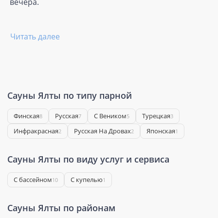
вечера.
Читать далее
Сауны Ялты по типу парной
Финская
Русская
С Веником
Турецкая
8
7
5
3
Инфракрасная
Русская На Дровах
Японская
2
2
1
Сауны Ялты по виду услуг и сервиса
С бассейном
С купелью
10
1
Сауны Ялты по районам