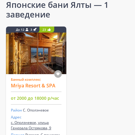
Японские бани Ялты
— 1
заведение
До 12
3
23
Банный комплекс
Mriya Resort & SPA
от 2000 до 18000 р/час
Район
С. Оползневое
Адрес
с. Оползневое, улица
Генерала Острякова, 9
Парная
Русская, С веником,