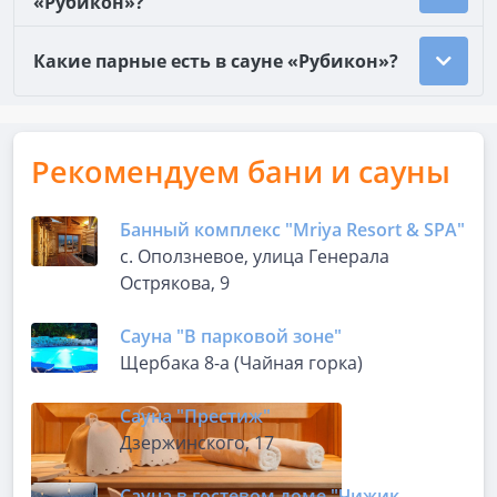
«Рубикон»?
Какие парные есть в сауне «Рубикон»?
Рекомендуем бани и сауны
Банный комплекс "Mriya Resort & SPA"
с. Оползневое, улица Генерала
Острякова, 9
Сауна "В парковой зоне"
Щербака 8-а (Чайная горка)
Сауна "Престиж"
Дзержинского, 17
Сауна в гостевом доме "Чижик-