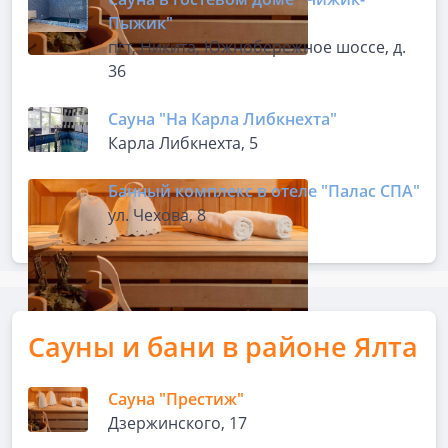
Пыжик"
пгт, Никита, Южнобережное шоссе, д.
36
Сауна "На Карла Либкнехта"
Карла Либкнехта, 5
Банный комплекс в отеле "Палас СПА"
ул. Чехова, 8
Сауны и бани в районе Ялта
Сауна "Престиж"
Дзержинского, 17