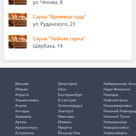
ул. Чехова, 8
Сауна "Времена года"
ул. Руданского, 23
Сауна "Чайная горка"
Щербака, 14
Москва
Евпатория
Набережные Чел
Абакан
Ейск
Наро-Фоминск
Алушта
Екатеринбург
Находка
Альметьевск
Ессентуки
Нефтеюганск
Анапа
Зеленоградск
Нижневартовск
Ангарск
Златоуст
Нижний Новгоро
Армавир
Иваново
Нижний Тагил
Артем
Ижевск
Новокузнецк
Архангельск
Иркутск
Новороссийск
Астрахань
Йошкар-Ола
Новосибирск