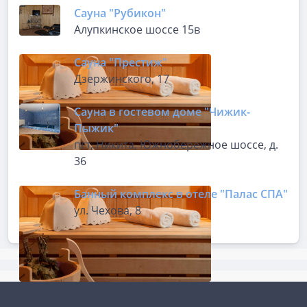
Сауна "Рубикон"
Алупкинское шоссе 15в
Сауна "Престиж"
Дзержинского, 17
Сауна в гостевом доме "Чижик-
Пыжик"
пгт, Никита, Южнобережное шоссе, д.
36
Банный комплекс в отеле "Палас СПА"
ул. Чехова, 8