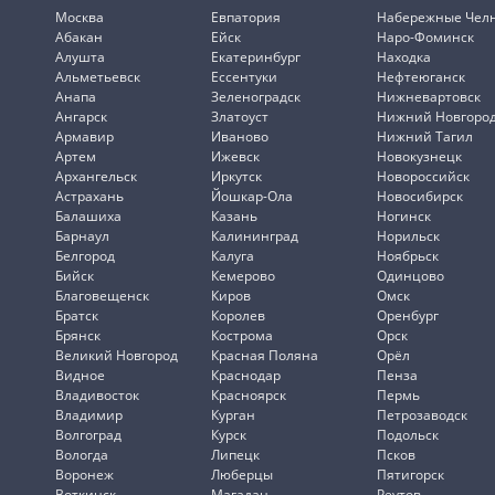
Москва
Евпатория
Набережные Чел
Абакан
Ейск
Наро-Фоминск
Алушта
Екатеринбург
Находка
Альметьевск
Ессентуки
Нефтеюганск
Анапа
Зеленоградск
Нижневартовск
Ангарск
Златоуст
Нижний Новгоро
Армавир
Иваново
Нижний Тагил
Артем
Ижевск
Новокузнецк
Архангельск
Иркутск
Новороссийск
Астрахань
Йошкар-Ола
Новосибирск
Балашиха
Казань
Ногинск
Барнаул
Калининград
Норильск
Белгород
Калуга
Ноябрьск
Бийск
Кемерово
Одинцово
Благовещенск
Киров
Омск
Братск
Королев
Оренбург
Брянск
Кострома
Орск
Великий Новгород
Красная Поляна
Орёл
Видное
Краснодар
Пенза
Владивосток
Красноярск
Пермь
Владимир
Курган
Петрозаводск
Волгоград
Курск
Подольск
Вологда
Липецк
Псков
Воронеж
Люберцы
Пятигорск
Воткинск
Магадан
Реутов