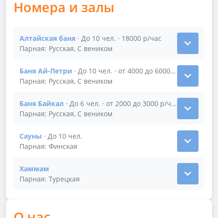
Номера и залы
Алтайская баня
· До 10 чел. · 18000 р/час
Показать подробности зала Алтайская баня
Парная: Русская, С веником
Баня Ай-Петри
· До 10 чел. · от 4000 до 6000 р/час
Показать подробности зала Баня Ай-Петри
Парная: Русская, С веником
Баня Байкал
· До 6 чел. · от 2000 до 3000 р/час
Показать подробности зала Баня Байкал
Парная: Русская, С веником
Сауны
· До 10 чел.
Показать подробности зала Сауны
Парная: Финская
Хаммам
Показать подробности зала Хаммам
Парная: Турецкая
О нас