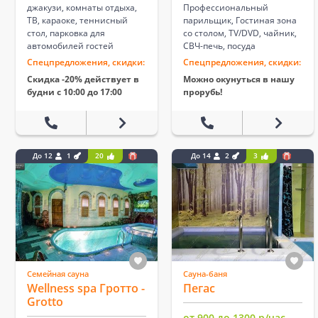
джакузи, комнаты отдыха,
Профессиональный
ТВ, караоке, теннисный
парильщик, Гостиная зона
стол, парковка для
со столом, TV/DVD, чайник,
автомобилей гостей
СВЧ-печь, посуда
Спецпредложения, скидки:
Спецпредложения, скидки:
Скидка -20% действует в
Можно окунуться в нашу
будни с 10:00 до 17:00
прорубь!
До 12
1
20
До 14
2
3
Семейная сауна
Сауна-баня
Wellness spa Гротто -
Пегас
Grotto
от 900 до 1300 р/час