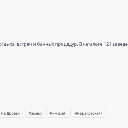
тдыха, встреч и банных процедур. В каталоге 121 заве
я На Дровах
Хамам
Римская
Инфракрасная
4
2
1
1