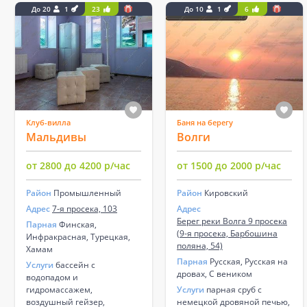
До 20
1
23
До 10
1
6
Клуб-вилла
Баня на берегу
Мальдивы
Волги
от 2800 до 4200 р/час
от 1500 до 2000 р/час
Район
Промышленный
Район
Кировский
Адрес
7-я просека, 103
Адрес
Берег реки Волга 9 просека
Парная
Финская,
(9-я просека, Барбошина
Инфракрасная, Турецкая,
поляна, 54)
Хамам
Парная
Русская, Русская на
Услуги
бассейн с
дровах, С веником
водопадом и
гидромассажем,
Услуги
парная сруб с
воздушный гейзер,
немецкой дровяной печью,