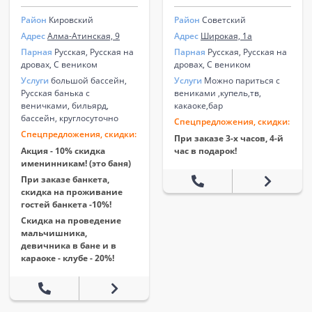
Район
Кировский
Район
Советский
Адрес
Алма-Атинская, 9
Адрес
Широкая, 1а
Парная
Русская, Русская на
Парная
Русская, Русская на
дровах, С веником
дровах, С веником
Услуги
большой бассейн,
Услуги
Можно париться с
Русская банька с
вениками ,купель,тв,
веничками, бильярд,
какаоке,бар
бассейн, круглосуточно
Спецпредложения, скидки:
Спецпредложения, скидки:
При заказе 3-х часов, 4-й
Акция - 10% скидка
час в подарок!
именинникам! (это баня)
При заказе банкета,
скидка на проживание
гостей банкета -10%!
Скидка на проведение
мальчишника,
девичника в бане и в
караоке - клубе - 20%!