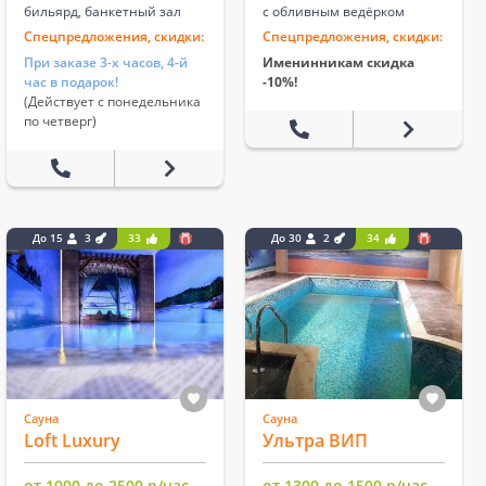
бильярд, банкетный зал
с обливным ведёрком
Спецпредложения, скидки:
Спецпредложения, скидки:
При заказе 3-х часов, 4-й
Именинникам скидка
час в подарок!
-10%!
(Действует с понедельника
по четверг)
До 15
3
33
До 30
2
34
Сауна
Сауна
Loft Luxury
Ультра ВИП
от 1000 до 2500 р/час
от 1300 до 1500 р/час