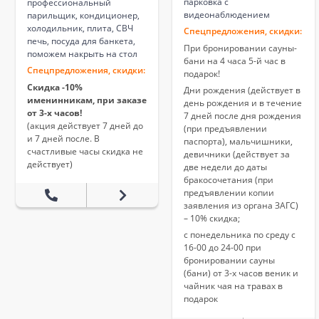
парковка с
профессиональный
видеонаблюдением
парильщик, кондиционер,
холодильник, плита, СВЧ
Спецпредложения, скидки:
печь, посуда для банкета,
При бронировании сауны-
поможем накрыть на стол
бани на 4 часа 5-й час в
Спецпредложения, скидки:
подарок!
Скидка -10%
Дни рождения (действует в
именинникам, при заказе
день рождения и в течение
от 3-х часов!
7 дней после дня рождения
(акция действует 7 дней до
(при предъявлении
и 7 дней после. В
паспорта), мальчишники,
счастливые часы скидка не
девичники (действует за
действует)
две недели до даты
бракосочетания (при
предъявлении копии
заявления из органа ЗАГС)
– 10% скидка;
с понедельника по среду с
16-00 до 24-00 при
бронировании сауны
(бани) от 3-х часов веник и
чайник чая на травах в
подарок