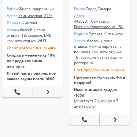
Район
Железнодорожный
Район
Город Самара
Адрес
Клиническая, 212а
Адрес
443020, г Самара, ул.
Парная
Финская
Братьев Коростелевых, 15А
Услуги
бассейн, зона
Парная
Русская, С веником
отдыха, ТВ, караоке, DVD,
комната отдыха, WI-FI
Услуги
бассейн, зона
отдыха, можно париться с
Спецпредложения, скидки:
веником, комнаты отдыха,
Скидка имениннику 10%
ТВ, возможен заказ еды из
по предъявлению
ресторана
паспорта.
Спецпредложения, скидки:
Пятый час в подарок, при
При заказе 3-х часов, 4-й в
заказе сауны после 16:00
подарок!
Именинникам скидка
-10%!
(действует 7 дней до и 7
дней после)