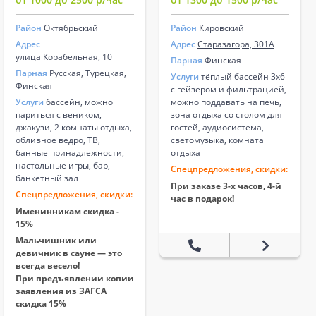
Район
Октябрьский
Район
Кировский
Адрес
Адрес
Старазагора, 301А
улица Корабельная, 10
Парная
Финская
Парная
Русская, Турецкая,
Услуги
тёплый бассейн 3х6
Финская
с гейзером и фильтрацией,
Услуги
бассейн, можно
можно поддавать на печь,
париться с веником,
зона отдыха со столом для
джакузи, 2 комнаты отдыха,
гостей, аудиосистема,
обливное ведро, ТВ,
светомузыка, комната
банные принадлежности,
отдыха
настольные игры, бар,
Спецпредложения, скидки:
банкетный зал
При заказе 3-х часов, 4-й
Спецпредложения, скидки:
час в подарок!
Именинникам скидка -
15%
Мальчишник или
девичник в сауне — это
всегда весело!
При предъявлении копии
заявления из ЗАГСА
скидка 15%