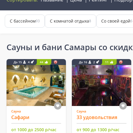
С бассейном
С комнатой отдыха
Со своей едой
93
8
6
Сауны и бани Самары со скид
До 15
4
44
До 16
2
11
Сауна
Сауна
Сафари
33 удовольствия
от 1000 до 2500 р/час
от 900 до 1300 р/час