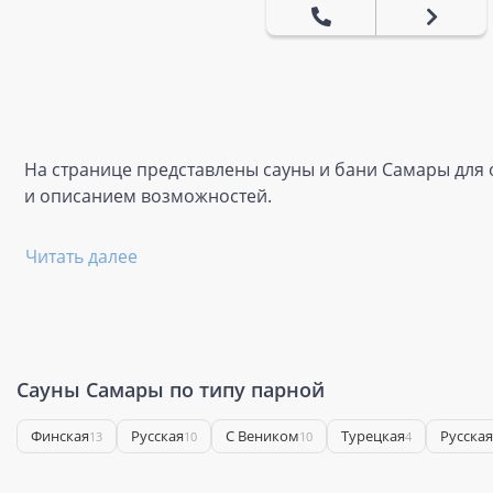
На странице представлены сауны и бани Самары для о
и описанием возможностей.
Читать далее
Сауны Самары по типу парной
Финская
Русская
С Веником
Турецкая
Русска
13
10
10
4