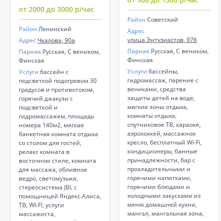
от 2000 до 3000 р/час
Район
Советский
Район
Ленинский
Адрес
улица Энтузиастов, 97б
Адрес
Чкалова, 90а
Парная
Русская, С веником,
Парная
Русская, С веником,
Финская
Финская
Услуги
бассейны,
Услуги
бассейн с
гидромассаж, парение с
подсветкой подогревом 30
вениками, средства
градусов и противотоком,
защиты детей на воде,
горячий джакузи с
мягкие зоны отдыха,
подсветкой и
комнаты отдыха,
гидромассажем, площадь
спутниковое ТВ, караоке,
номера 140м2, мягкая
аэрохоккей, массажное
банкетная комната отдыха
кресло, бесплатный Wi-Fi,
со столом для гостей,
кондиционеры, банные
релакс комната в
принадлежности, бар с
восточном стиле, комната
прохладительными и
для массажа, обливное
горячими напитками,
ведро, светомузыка,
горячими блюдами и
стереосистема JBL с
холодными закусками из
помощницей Яндекс.Алиса,
меню домашней кухни,
ТВ, WI-FI, услуги
мангал, мангальная зона,
массажиста,