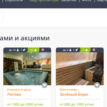
ками и акциями
До 10
1
25
До 8
1
0
Комплекс отдыха
Баня на воде
Логово
Зелёный берег
от 1000 до 2000 р/час
от 800 до 1000 р/час