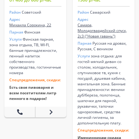
Район
Советский
Район
Самарский
Адрес
Адрес
Михаила Сорокина, 22
Самара,
Молодогвардейский спуск,
Парная
Финская
2с3 ("Новая гавань")
Услуги
Финская парная,
Парная
Русская на дровах,
зона отдыха, ТВ, WI-FI,
Русская, С веником
банные принадлежности,
пенный напиток
Услуги
зона отдыха: для
собственного
гостей мягкий диван со
производства, гостиничные
столом, холодильник,
номера
спутниковое тв, кухня с
посудой, душевая кабина,
Спецпредложения, скидки:
мангальная зона. Банные
Есть своя пивoвapня и
принадлежности: веники
всем посетителям литр
дуб/береза, полотенца,
пенного в подарок!
шапочки для парной,
рукавички, тапочки
одноразовые, средства
личной гигиены, за
дополнительную плату.
Спецпредложения, скидки:
Именинникам скидка