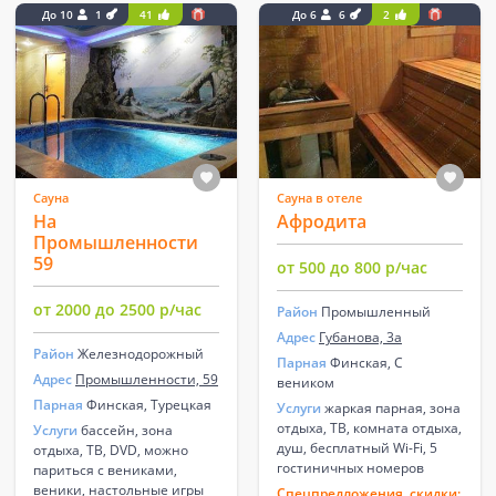
До 10
1
41
До 6
6
2
Сауна
Сауна в отеле
На
Афродита
Промышленности
59
от 500 до 800 р/час
от 2000 до 2500 р/час
Район
Промышленный
Адрес
Губанова, 3а
Район
Железнодорожный
Парная
Финская, С
Адрес
Промышленности, 59
веником
Парная
Финская, Турецкая
Услуги
жаркая парная, зона
отдыха, ТВ, комната отдыха,
Услуги
бассейн, зона
душ, бесплатный Wi-Fi, 5
отдыха, ТВ, DVD, можно
гостиничных номеров
париться с вениками,
веники, настольные игры
Спецпредложения, скидки: