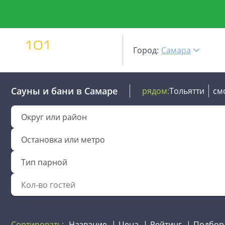
Город:
Самара
Сауны и бани
в Самаре
рядом:
Тольятти
см
Округ или район
Остановка или метро
Тип парной
Сортировать:
Название
Цена
Рейтинг
Подбор