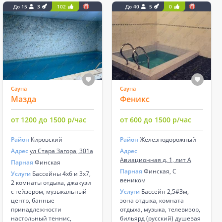
До 15
3
102
До 40
5
0
Сауна
Сауна
Мазда
Феникс
от 1200 до 1500 р/час
от 600 до 1500 р/час
Район
Кировский
Район
Железнодорожный
Адрес
ул Стара Загора, 301а
Адрес
Авиационная д. 1, лит А
Парная
Финская
Парная
Финская, С
Услуги
Бассейны 4х6 и 3х7,
веником
2 комнаты отдыха, джакузи
с гейзером, музыкальный
Услуги
Бассейн 2,5#3м,
центр, банные
зона отдыха, комната
принадлежности
отдыха, музыка, телевизор,
настольный теннис,
бильярд (русский) душевая