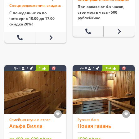
Спецпредложения, скидки:
При заказе от 4-х часов,
стоимость часа - 500
С понедельника по
рублей/час
четверг с 10.00 до 17.00
скидка 20%!
До 3
1
1
До 8
1
154
Семейная сауна в отеле
Русская баня
Альфа Вилла
Новая гавань
от 400 до 600 р/час
1500 р/час