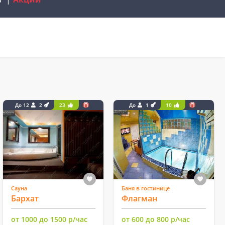
До 12
2
23
До
1
10
Сауна
Баня в гостинице
Бархат
Флагман
от 1000 до 1500 р/час
от 600 до 800 р/час