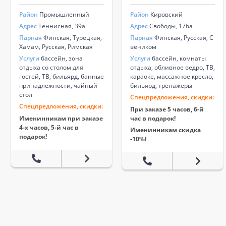
Район
Промышленный
Район
Кировский
Адрес
Теннисная, 39а
Адрес
Свободы, 176а
Парная
Финская, Турецкая,
Парная
Финская, Русская, С
Хамам, Русская, Римская
веником
Услуги
бассейн, зона
Услуги
бассейн, комнаты
отдыха со столом для
отдыха, обливное ведро, ТВ,
гостей, ТВ, бильярд, банные
караоке, массажное кресло,
принадлежности, чайный
бильярд, тренажеры
стол
Спецпредложения, скидки:
Спецпредложения, скидки:
При заказе 5 часов, 6-й
Именинникам при заказе
час в подарок!
4-х часов, 5-й час в
Именинникам скидка
подарок!
-10%!