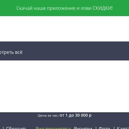
Скачай наше приложение и лови СКИДКИ!
отреть всё
от
1
до
30 000
р
Цена за час:
Сбросить
Вид просмотра:
Визитки
Фото
Карт