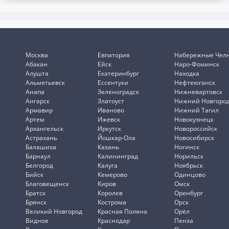
Москва
Евпатория
Набережные Чел
Абакан
Ейск
Наро-Фоминск
Алушта
Екатеринбург
Находка
Альметьевск
Ессентуки
Нефтеюганск
Анапа
Зеленоградск
Нижневартовск
Ангарск
Златоуст
Нижний Новгоро
Армавир
Иваново
Нижний Тагил
Артем
Ижевск
Новокузнецк
Архангельск
Иркутск
Новороссийск
Астрахань
Йошкар-Ола
Новосибирск
Балашиха
Казань
Ногинск
Барнаул
Калининград
Норильск
Белгород
Калуга
Ноябрьск
Бийск
Кемерово
Одинцово
Благовещенск
Киров
Омск
Братск
Королев
Оренбург
Брянск
Кострома
Орск
Великий Новгород
Красная Поляна
Орёл
Видное
Краснодар
Пенза