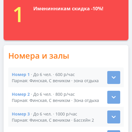
1
Именинникам скидка -10%!
Номера и залы
Номер 1
· До 6 чел. · 600 р/час
Показать подробности зала Номер 1
Парная: Финская, С веником · зона отдыха
Номер 2
· До 6 чел. · 800 р/час
Показать подробности зала Номер 2
Парная: Финская, С веником · Зона отдыха
Номер 3
· До 6 чел. · 1000 р/час
Показать подробности зала Номер 3
Парная: Финская, С веником · Бассейн 2