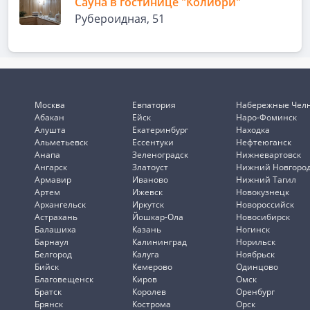
Сауна в гостинице "Колибри"
Рубероидная, 51
Москва
Евпатория
Набережные Чел
Абакан
Ейск
Наро-Фоминск
Алушта
Екатеринбург
Находка
Альметьевск
Ессентуки
Нефтеюганск
Анапа
Зеленоградск
Нижневартовск
Ангарск
Златоуст
Нижний Новгоро
Армавир
Иваново
Нижний Тагил
Артем
Ижевск
Новокузнецк
Архангельск
Иркутск
Новороссийск
Астрахань
Йошкар-Ола
Новосибирск
Балашиха
Казань
Ногинск
Барнаул
Калининград
Норильск
Белгород
Калуга
Ноябрьск
Бийск
Кемерово
Одинцово
Благовещенск
Киров
Омск
Братск
Королев
Оренбург
Брянск
Кострома
Орск