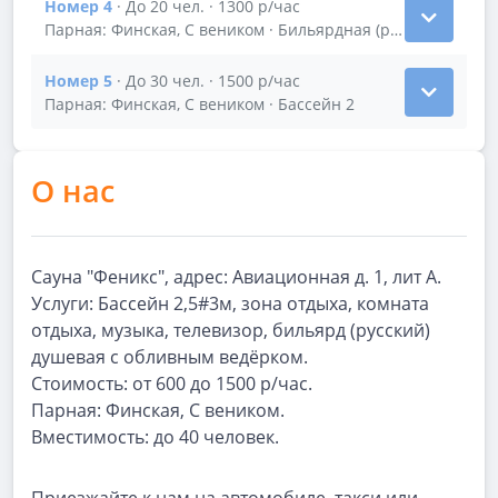
Номер 4
· До 20 чел. · 1300 р/час
Показать подробности зала Номер 4
Парная: Финская, С веником · Бильярдная (русский билья
Номер 5
· До 30 чел. · 1500 р/час
Показать подробности зала Номер 5
Парная: Финская, С веником · Бассейн 2
О нас
Сауна "Феникс", адрес: Авиационная д. 1, лит А.
Услуги: Бассейн 2,5#3м, зона отдыха, комната
отдыха, музыка, телевизор, бильярд (русский)
душевая с обливным ведёрком.
Стоимость: от 600 до 1500 р/час.
Парная: Финская, С веником.
Вместимость: до 40 человек.