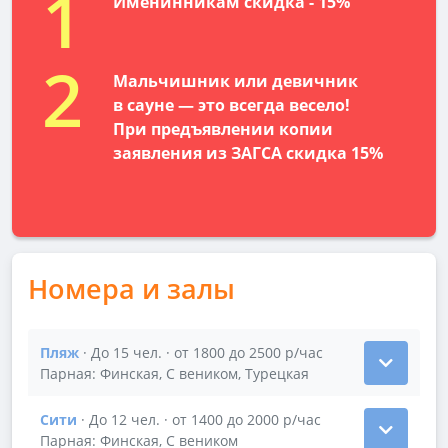
1
Именинникам скидка - 15%
2
Мальчишник или девичник
в сауне — это всегда весело!
При предъявлении копии
заявления из ЗАГСА скидка 15%
Номера и залы
Пляж
· До 15 чел. · от 1800 до 2500 р/час
Показать подробности зала Пляж
Парная: Финская, С веником, Турецкая
Сити
· До 12 чел. · от 1400 до 2000 р/час
Показать подробности зала Сити
Парная: Финская, С веником