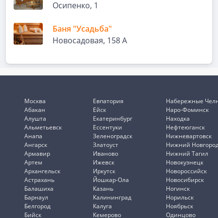
Осипенко, 1
Баня "Усадьба"
Новосадовая, 158 А
Москва
Евпатория
Набережные Чел
Абакан
Ейск
Наро-Фоминск
Алушта
Екатеринбург
Находка
Альметьевск
Ессентуки
Нефтеюганск
Анапа
Зеленоградск
Нижневартовск
Ангарск
Златоуст
Нижний Новгоро
Армавир
Иваново
Нижний Тагил
Артем
Ижевск
Новокузнецк
Архангельск
Иркутск
Новороссийск
Астрахань
Йошкар-Ола
Новосибирск
Балашиха
Казань
Ногинск
Барнаул
Калининград
Норильск
Белгород
Калуга
Ноябрьск
Бийск
Кемерово
Одинцово